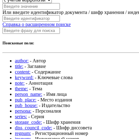
Или введите идентификатор документа / шифр хранения / инд
Справка о расширенном поиске
Поисковые поля:
author:
- Автор
title:
- Заглавие
content:
- Содержание
keyword:
- Ключевые слова
note:
- Аннотация
theme:
- Тема
person_name:
- Имя лица
pub_place:
- Место издания
pub_house:
- Издательство
persona:
- Персоналия
series:
- Серия
storage_code:
- Шифр хранения
diss_council_code:
- Шифр диссовета
regnum:
- Регистрационный номер
invnum:
- Инвентарный номер