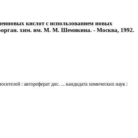
леиновых кислот с использованием новых
иоорган. хим. им. М. М. Шемякина. - Москва, 1992.
телей : автореферат дис. ... кандидата химических наук :