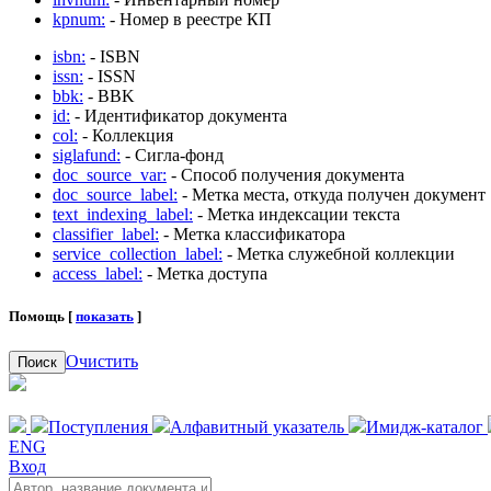
kpnum:
- Номер в реестре КП
isbn:
- ISBN
issn:
- ISSN
bbk:
- BBK
id:
- Идентификатор документа
col:
- Коллекция
siglafund:
- Сигла-фонд
doc_source_var:
- Способ получения документа
doc_source_label:
- Метка места, откуда получен документ
text_indexing_label:
- Метка индексации текста
classifier_label:
- Метка классификатора
service_collection_label:
- Метка служебной коллекции
access_label:
- Метка доступа
Помощь [
показать
]
Очистить
Поиск
Поступления
Алфавитный указатель
Имидж-каталог
ENG
Вход