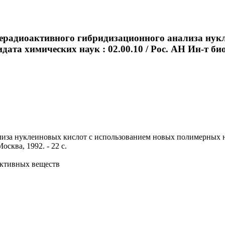
 нерадиоактивного гибридизационного анализа нук
идата химических наук : 02.00.10 / Рос. АН Ин-т б
за нуклеиновых кислот с использованием новых полимерных носи
осква, 1992. - 22 с.
активных веществ