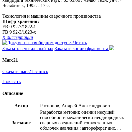
кандидата технических наук : 05.03.06 / Челяб. техн. ун-т. -
Челябинск, 1992. - 17 с.
Технология и машины сварочного производства
Шифр хранения:
FB 9 92-3/1822-1
FB 9 92-3/1823-x
К диссертации
Читать
Заказать в читальный зал
Заказать копию фрагмента
Marc21
Скачать marc21-запись
Показать
Описание
Автор
Распопов, Андрей Александрович
Разработка методик оценки несущей
способности механически неоднородных
Заглавие
сварных соединений тонкостенных
оболочек давления : автореферат дис. ...