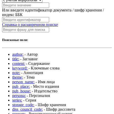
Или введите идентификатор документа / шифр хранения /
индекс ББК
Справка о расширенном поиске
Поисковые поля:
author:
- Автор
title:
- Заглавие
content:
- Содержание
keyword:
- Ключевые слова
note:
- Аннотация
theme:
- Тема
person_name:
- Имя лица
pub_place:
- Место издания
pub_house:
- Издательство
persona:
- Персоналия
series:
- Серия
storage_code:
- Шифр хранения
diss_council_code:
- Шифр диссовета
regnum:
- Регистрационный номер