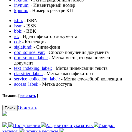
invnum:
- Инвентарный номер
kpnum:
- Номер в реестре КП
isbn:
- ISBN
issn:
- ISSN
bbk:
- BBK
id:
- Идентификатор документа
col:
- Коллекция
siglafund:
- Сигла-фонд
doc_source_var:
- Способ получения документа
doc_source_label:
- Метка места, откуда получен
документ
text_indexing_label:
- Метка индексации текста
classifier_label:
- Метка классификатора
service_collection_label:
- Метка служебной коллекции
access_label:
- Метка доступа
Помощь [
показать
]
Очистить
Поиск
Поступления
Алфавитный указатель
Имидж-
каталог
Сетевые ресурсы