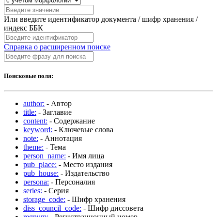
Или введите идентификатор документа / шифр хранения /
индекс ББК
Справка о расширенном поиске
Поисковые поля:
author:
- Автор
title:
- Заглавие
content:
- Содержание
keyword:
- Ключевые слова
note:
- Аннотация
theme:
- Тема
person_name:
- Имя лица
pub_place:
- Место издания
pub_house:
- Издательство
persona:
- Персоналия
series:
- Серия
storage_code:
- Шифр хранения
diss_council_code:
- Шифр диссовета
regnum:
- Регистрационный номер