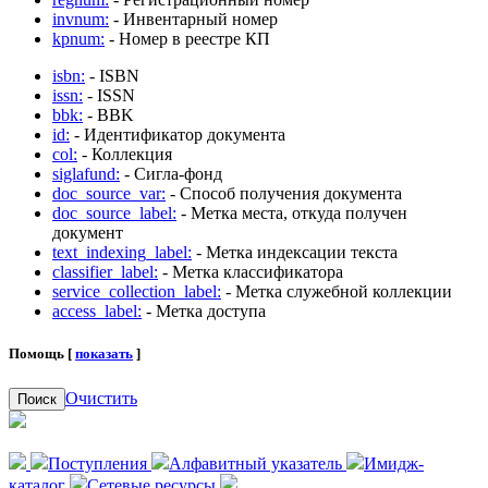
invnum:
- Инвентарный номер
kpnum:
- Номер в реестре КП
isbn:
- ISBN
issn:
- ISSN
bbk:
- BBK
id:
- Идентификатор документа
col:
- Коллекция
siglafund:
- Сигла-фонд
doc_source_var:
- Способ получения документа
doc_source_label:
- Метка места, откуда получен
документ
text_indexing_label:
- Метка индексации текста
classifier_label:
- Метка классификатора
service_collection_label:
- Метка служебной коллекции
access_label:
- Метка доступа
Помощь [
показать
]
Очистить
Поиск
Поступления
Алфавитный указатель
Имидж-
каталог
Сетевые ресурсы