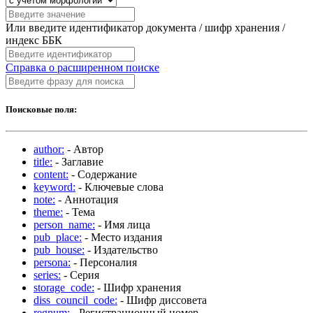
Или введите идентификатор документа / шифр хранения /
индекс ББК
Справка о расширенном поиске
Поисковые поля:
author:
- Автор
title:
- Заглавие
content:
- Содержание
keyword:
- Ключевые слова
note:
- Аннотация
theme:
- Тема
person_name:
- Имя лица
pub_place:
- Место издания
pub_house:
- Издательство
persona:
- Персоналия
series:
- Серия
storage_code:
- Шифр хранения
diss_council_code:
- Шифр диссовета
regnum:
- Регистрационный номер