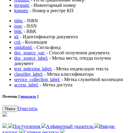
invnum:
- Инвентарный номер
kpnum:
- Номер в реестре КП
isbn:
- ISBN
issn:
- ISSN
bbk:
- BBK
id:
- Идентификатор документа
col:
- Коллекция
siglafund:
- Сигла-фонд
doc_source_var:
- Способ получения документа
doc_source_label:
- Метка места, откуда получен
документ
text_indexing_label:
- Метка индексации текста
classifier_label:
- Метка классификатора
service_collection_label:
- Метка служебной коллекции
access_label:
- Метка доступа
Помощь [
показать
]
Очистить
Поиск
Поступления
Алфавитный указатель
Имидж-
каталог
Сетевые ресурсы