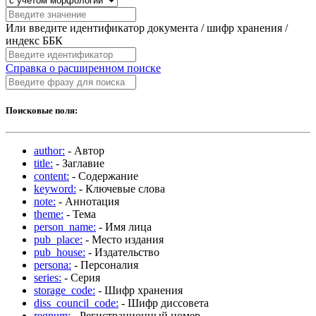
Или введите идентификатор документа / шифр хранения /
индекс ББК
Справка о расширенном поиске
Поисковые поля:
author:
- Автор
title:
- Заглавие
content:
- Содержание
keyword:
- Ключевые слова
note:
- Аннотация
theme:
- Тема
person_name:
- Имя лица
pub_place:
- Место издания
pub_house:
- Издательство
persona:
- Персоналия
series:
- Серия
storage_code:
- Шифр хранения
diss_council_code:
- Шифр диссовета
regnum:
- Регистрационный номер