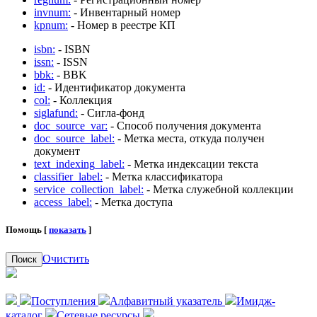
invnum:
- Инвентарный номер
kpnum:
- Номер в реестре КП
isbn:
- ISBN
issn:
- ISSN
bbk:
- BBK
id:
- Идентификатор документа
col:
- Коллекция
siglafund:
- Сигла-фонд
doc_source_var:
- Способ получения документа
doc_source_label:
- Метка места, откуда получен
документ
text_indexing_label:
- Метка индексации текста
classifier_label:
- Метка классификатора
service_collection_label:
- Метка служебной коллекции
access_label:
- Метка доступа
Помощь [
показать
]
Очистить
Поиск
Поступления
Алфавитный указатель
Имидж-
каталог
Сетевые ресурсы