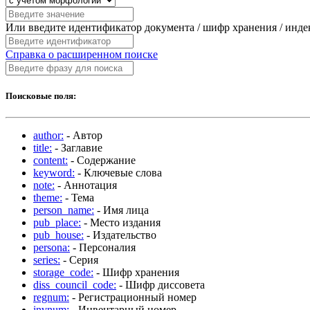
Или введите идентификатор документа / шифр хранения / инд
Справка о расширенном поиске
Поисковые поля:
author:
- Автор
title:
- Заглавие
content:
- Содержание
keyword:
- Ключевые слова
note:
- Аннотация
theme:
- Тема
person_name:
- Имя лица
pub_place:
- Место издания
pub_house:
- Издательство
persona:
- Персоналия
series:
- Серия
storage_code:
- Шифр хранения
diss_council_code:
- Шифр диссовета
regnum:
- Регистрационный номер
invnum:
- Инвентарный номер