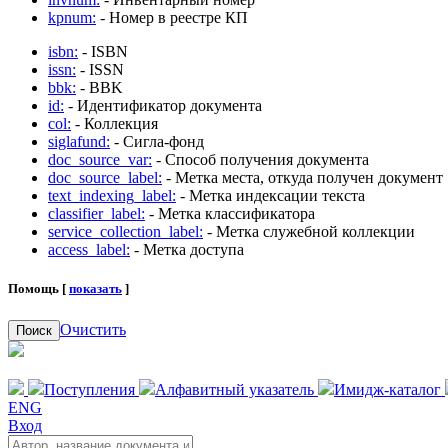
kpnum:
- Номер в реестре КП
isbn:
- ISBN
issn:
- ISSN
bbk:
- BBK
id:
- Идентификатор документа
col:
- Коллекция
siglafund:
- Сигла-фонд
doc_source_var:
- Способ получения документа
doc_source_label:
- Метка места, откуда получен документ
text_indexing_label:
- Метка индексации текста
classifier_label:
- Метка классификатора
service_collection_label:
- Метка служебной коллекции
access_label:
- Метка доступа
Помощь [
показать
]
Очистить
Поиск
Поступления
Алфавитный указатель
Имидж-каталог
ENG
Вход