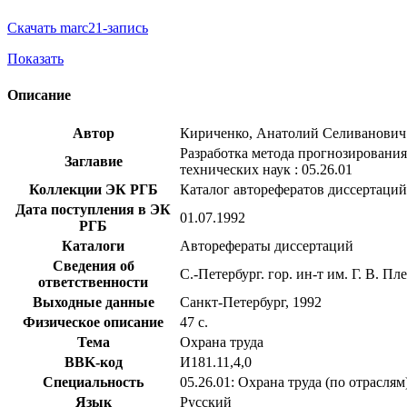
Скачать marc21-запись
Показать
Описание
Автор
Кириченко, Анатолий Селиванович
Разработка метода прогнозирования
Заглавие
технических наук : 05.26.01
Коллекции ЭК РГБ
Каталог авторефератов диссертаций
Дата поступления в ЭК
01.07.1992
РГБ
Каталоги
Авторефераты диссертаций
Сведения об
С.-Петербург. гор. ин-т им. Г. В. Пл
ответственности
Выходные данные
Санкт-Петербург, 1992
Физическое описание
47 с.
Тема
Охрана труда
BBK-код
И181.11,4,0
Специальность
05.26.01: Охрана труда (по отраслям
Язык
Русский