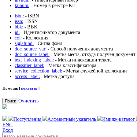
kpnum:
- Номер в реестре КП
isbn:
- ISBN
issn:
- ISSN
bbk:
- BBK
id:
- Идентификатор документа
col:
- Коллекция
siglafund:
- Сигла-фонд
doc_source_var:
- Способ получения документа
doc_source_label:
- Метка места, откуда получен документ
text_indexing_label:
- Метка индексации текста
classifier_label:
- Метка классификатора
service_collection_label:
- Метка служебной коллекции
access_label:
- Метка доступа
Помощь [
показать
]
Очистить
Поиск
Поступления
Алфавитный указатель
Имидж-каталог
ENG
Вход