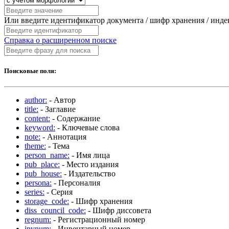
Или введите идентификатор документа / шифр хранения / инд
Справка о расширенном поиске
Поисковые поля:
author:
- Автор
title:
- Заглавие
content:
- Содержание
keyword:
- Ключевые слова
note:
- Аннотация
theme:
- Тема
person_name:
- Имя лица
pub_place:
- Место издания
pub_house:
- Издательство
persona:
- Персоналия
series:
- Серия
storage_code:
- Шифр хранения
diss_council_code:
- Шифр диссовета
regnum:
- Регистрационный номер
invnum:
- Инвентарный номер