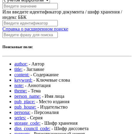
Или введите идентификатор документа / шифр хранения /
индекс ББК
Справка о расширенном поиске
Поисковые поля:
author:
- Автор
title:
- Заглавие
content:
- Содержание
keyword:
- Ключевые слова
note:
- Аннотация
theme:
- Тема
person_name:
- Имя лица
pub_place:
- Место издания
pub_house:
- Издательство
persona:
- Персоналия
series:
- Серия
storage_code:
- Шифр хранения
diss_council_code:
- Шифр диссовета
regnum:
- Регистрационный номер