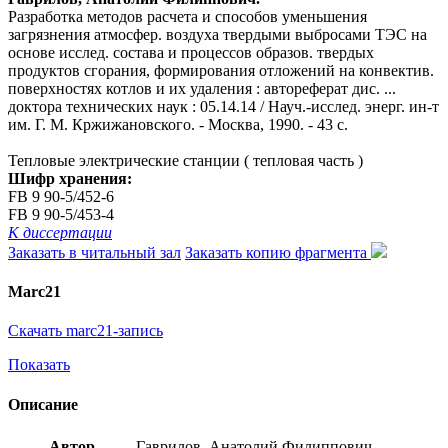
Разработка методов расчета и способов уменьшения
загрязнения атмосфер. воздуха твердыми выбросами ТЭС на
основе исслед. состава и процессов образов. твердых
продуктов сгорания, формирования отложений на конвектив.
поверхностях котлов и их удаления : автореферат дис. ...
доктора технических наук : 05.14.14 / Науч.-исслед. энерг. ин-т
им. Г. М. Кржижановского. - Москва, 1990. - 43 с.
Тепловые электрические станции ( тепловая часть )
Шифр хранения:
FB 9 90-5/452-6
FB 9 90-5/453-4
К диссертации
Заказать в читальный зал
Заказать копию фрагмента
Marc21
Скачать marc21-запись
Показать
Описание
Автор
Гаврилов, Анатолий Филиппович