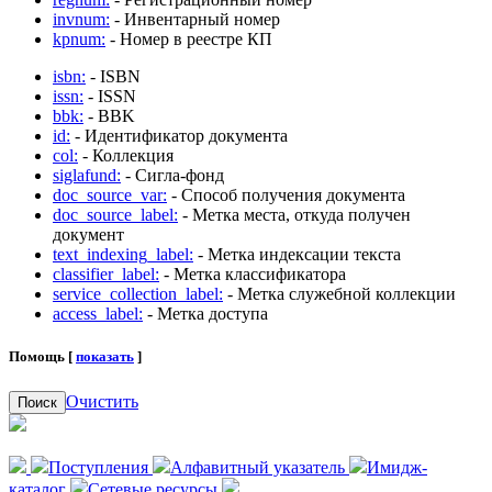
invnum:
- Инвентарный номер
kpnum:
- Номер в реестре КП
isbn:
- ISBN
issn:
- ISSN
bbk:
- BBK
id:
- Идентификатор документа
col:
- Коллекция
siglafund:
- Сигла-фонд
doc_source_var:
- Способ получения документа
doc_source_label:
- Метка места, откуда получен
документ
text_indexing_label:
- Метка индексации текста
classifier_label:
- Метка классификатора
service_collection_label:
- Метка служебной коллекции
access_label:
- Метка доступа
Помощь [
показать
]
Очистить
Поиск
Поступления
Алфавитный указатель
Имидж-
каталог
Сетевые ресурсы