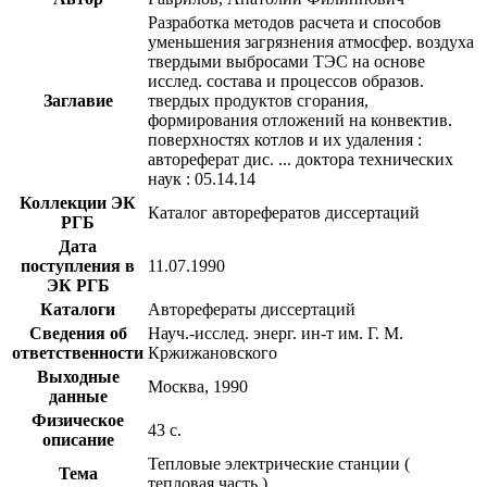
Разработка методов расчета и способов
уменьшения загрязнения атмосфер. воздуха
твердыми выбросами ТЭС на основе
исслед. состава и процессов образов.
Заглавие
твердых продуктов сгорания,
формирования отложений на конвектив.
поверхностях котлов и их удаления :
автореферат дис. ... доктора технических
наук : 05.14.14
Коллекции ЭК
Каталог авторефератов диссертаций
РГБ
Дата
поступления в
11.07.1990
ЭК РГБ
Каталоги
Авторефераты диссертаций
Сведения об
Науч.-исслед. энерг. ин-т им. Г. М.
ответственности
Кржижановского
Выходные
Москва, 1990
данные
Физическое
43 с.
описание
Тепловые электрические станции (
Тема
тепловая часть )