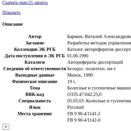
Скачать marc21-запись
Показать
Описание
Автор
Бармин, Виталий Александров
Заглавие
Разработка методов управления 
Коллекции ЭК РГБ
Каталог авторефератов диссер
Дата поступления в ЭК РГБ
01.06.1990
Каталоги
Авторефераты диссертаций
Сведения об ответственности
Белорус. политехн. ин-т
Выходные данные
Минск, 1990
Физическое описание
19 с.
Тема
Колесные и гусеничные маши
BBK-код
О335.47-042.25,0
Специальность
05.05.03: Колесные и гусенич
Язык
Русский
Места хранения
FB 9 90-4/1141-2
FB 9 90-4/1142-0
×