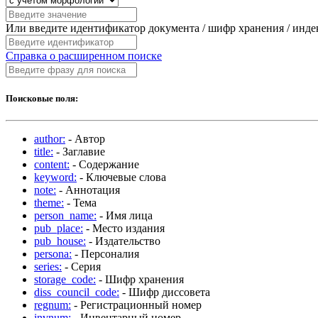
Или введите идентификатор документа / шифр хранения / инд
Справка о расширенном поиске
Поисковые поля:
author:
- Автор
title:
- Заглавие
content:
- Содержание
keyword:
- Ключевые слова
note:
- Аннотация
theme:
- Тема
person_name:
- Имя лица
pub_place:
- Место издания
pub_house:
- Издательство
persona:
- Персоналия
series:
- Серия
storage_code:
- Шифр хранения
diss_council_code:
- Шифр диссовета
regnum:
- Регистрационный номер
invnum:
- Инвентарный номер