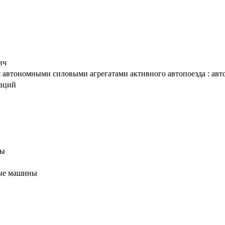
ич
автономными силовыми агрегатами активного автопоезда : авторе
таций
ны
ные машины