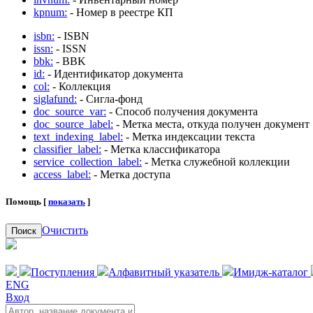
kpnum:
- Номер в реестре КП
isbn:
- ISBN
issn:
- ISSN
bbk:
- BBK
id:
- Идентификатор документа
col:
- Коллекция
siglafund:
- Сигла-фонд
doc_source_var:
- Способ получения документа
doc_source_label:
- Метка места, откуда получен документ
text_indexing_label:
- Метка индексации текста
classifier_label:
- Метка классификатора
service_collection_label:
- Метка служебной коллекции
access_label:
- Метка доступа
Помощь [
показать
]
Очистить
Поиск
Поступления
Алфавитный указатель
Имидж-каталог
ENG
Вход