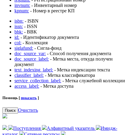
invnum:
- Инвентарный номер
kpnum:
- Номер в реестре КП
isbn:
- ISBN
issn:
- ISSN
bbk:
- BBK
id:
- Идентификатор документа
col:
- Коллекция
siglafund:
- Сигла-фонд
doc_source_var:
- Способ получения документа
doc_source_label:
- Метка места, откуда получен
документ
text_indexing_label:
- Метка индексации текста
classifier_label:
- Метка классификатора
service_collection_label:
- Метка служебной коллекции
access_label:
- Метка доступа
Помощь [
показать
]
Очистить
Поиск
Поступления
Алфавитный указатель
Имидж-
каталог
Сетевые ресурсы