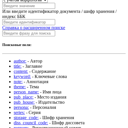
Или введите идентификатор документа / шифр хранения /
индекс ББК
Справка о расширенном поиске
Поисковые поля:
author:
- Автор
title:
- Заглавие
content:
- Содержание
keyword:
- Ключевые слова
note:
- Аннотация
theme:
- Тема
person_name:
- Имя лица
pub_place:
- Место издания
pub_house:
- Издательство
persona:
- Персоналия
series:
- Серия
storage_code:
- Шифр хранения
diss_council_code:
- Шифр диссовета
regnum:
- Регистрационный номер