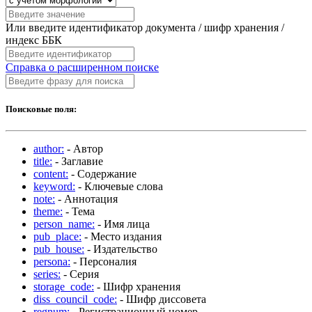
Или введите идентификатор документа / шифр хранения /
индекс ББК
Справка о расширенном поиске
Поисковые поля:
author:
- Автор
title:
- Заглавие
content:
- Содержание
keyword:
- Ключевые слова
note:
- Аннотация
theme:
- Тема
person_name:
- Имя лица
pub_place:
- Место издания
pub_house:
- Издательство
persona:
- Персоналия
series:
- Серия
storage_code:
- Шифр хранения
diss_council_code:
- Шифр диссовета
regnum:
- Регистрационный номер