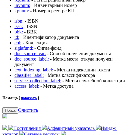
invnum:
- Инвентарный номер
kpnum:
- Номер в реестре КП
isbn:
- ISBN
issn:
- ISSN
bbk:
- BBK
id:
- Идентификатор документа
col:
- Коллекция
siglafund:
- Сигла-фонд
doc_source_var:
- Способ получения документа
doc_source_label:
- Метка места, откуда получен
документ
text_indexing_label:
- Метка индексации текста
classifier_label:
- Метка классификатора
service_collection_label:
- Метка служебной коллекции
access_label:
- Метка доступа
Помощь [
показать
]
Очистить
Поиск
Поступления
Алфавитный указатель
Имидж-
каталог
Сетевые ресурсы