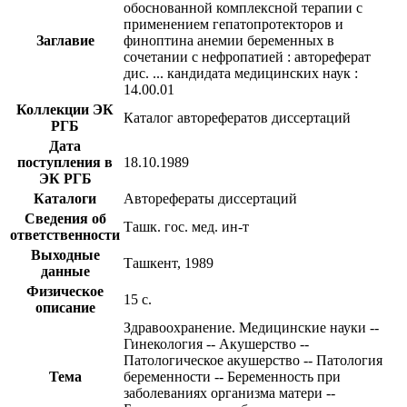
обоснованной комплексной терапии с
применением гепатопротекторов и
Заглавие
финоптина анемии беременных в
сочетании с нефропатией : автореферат
дис. ... кандидата медицинских наук :
14.00.01
Коллекции ЭК
Каталог авторефератов диссертаций
РГБ
Дата
поступления в
18.10.1989
ЭК РГБ
Каталоги
Авторефераты диссертаций
Сведения об
Ташк. гос. мед. ин-т
ответственности
Выходные
Ташкент, 1989
данные
Физическое
15 с.
описание
Здравоохранение. Медицинские науки --
Гинекология -- Акушерство --
Патологическое акушерство -- Патология
Тема
беременности -- Беременность при
заболеваниях организма матери --