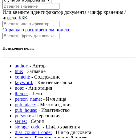
Или введите идентификатор документа / шифр хранения /
индекс ББК
Справка о расширенном поиске
Поисковые поля:
author:
- Автор
title:
- Заглавие
content:
- Содержание
keyword:
- Ключевые слова
note:
- Аннотация
theme:
- Тема
person_name:
- Имя лица
pub_place:
- Место издания
pub_house:
- Издательство
persona:
- Персоналия
series:
- Серия
storage_code:
- Шифр хранения
diss_council_code:
- Шифр диссовета
regnum:
- Регистрационный номер