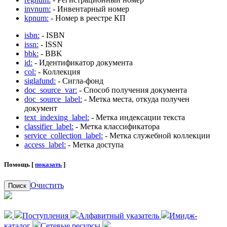
invnum:
- Инвентарный номер
kpnum:
- Номер в реестре КП
isbn:
- ISBN
issn:
- ISSN
bbk:
- BBK
id:
- Идентификатор документа
col:
- Коллекция
siglafund:
- Сигла-фонд
doc_source_var:
- Способ получения документа
doc_source_label:
- Метка места, откуда получен
документ
text_indexing_label:
- Метка индексации текста
classifier_label:
- Метка классификатора
service_collection_label:
- Метка служебной коллекции
access_label:
- Метка доступа
Помощь [
показать
]
Очистить
Поиск
Поступления
Алфавитный указатель
Имидж-
каталог
Сетевые ресурсы