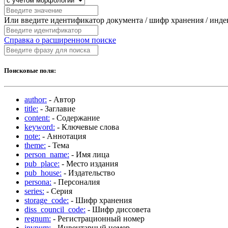
Или введите идентификатор документа / шифр хранения / инд
Справка о расширенном поиске
Поисковые поля:
author:
- Автор
title:
- Заглавие
content:
- Содержание
keyword:
- Ключевые слова
note:
- Аннотация
theme:
- Тема
person_name:
- Имя лица
pub_place:
- Место издания
pub_house:
- Издательство
persona:
- Персоналия
series:
- Серия
storage_code:
- Шифр хранения
diss_council_code:
- Шифр диссовета
regnum:
- Регистрационный номер
invnum:
- Инвентарный номер