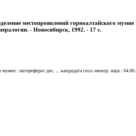
еление местопроявлений горноалтайского мумие : а
ералогии. - Новосибирск, 1992. - 17 с.
мие : автореферат дис. ... кандидата геол.-минер. наук : 04.00