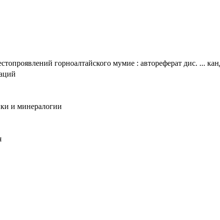
топроявлений горноалтайского мумие : автореферат дис. ... канд
таций
ики и минералогии
я