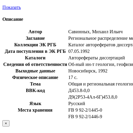
Показать
Описание
Автор
Савинных, Михаил Ильич
Заглавие
Региональное распределение мес
Коллекции ЭК РГБ
Каталог авторефератов диссер
Дата поступления в ЭК РГБ
07.05.1992
Каталоги
Авторефераты диссертаций
Сведения об ответственности
Об-ный ин-т геологии, геофиз
Выходные данные
Новосибирск, 1992
Физическое описание
17 с.
Тема
Общая и региональная геологи
BBK-код
Д453.8-0,0
Д9(2Р53-4Ал-6Г)453.8,0
Язык
Русский
Места хранения
FB 9 92-2/1445-0
FB 9 92-2/1446-9
×