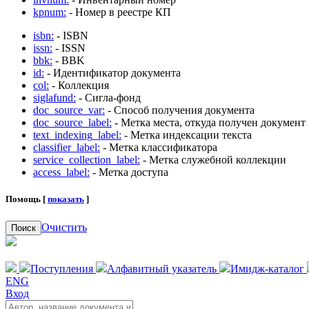
kpnum:
- Номер в реестре КП
isbn:
- ISBN
issn:
- ISSN
bbk:
- BBK
id:
- Идентификатор документа
col:
- Коллекция
siglafund:
- Сигла-фонд
doc_source_var:
- Способ получения документа
doc_source_label:
- Метка места, откуда получен документ
text_indexing_label:
- Метка индексации текста
classifier_label:
- Метка классификатора
service_collection_label:
- Метка служебной коллекции
access_label:
- Метка доступа
Помощь [
показать
]
Очистить
Поиск
Поступления
Алфавитный указатель
Имидж-каталог
ENG
Вход