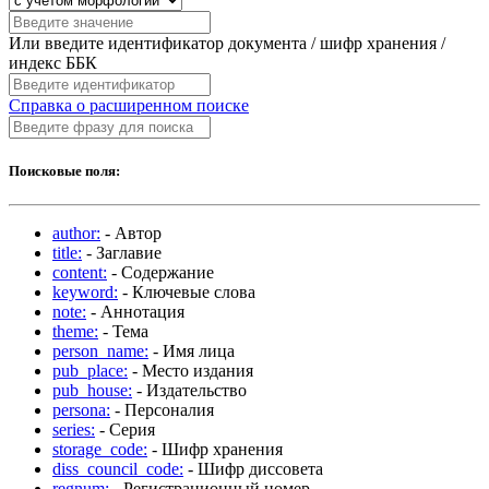
Или введите идентификатор документа / шифр хранения /
индекс ББК
Справка о расширенном поиске
Поисковые поля:
author:
- Автор
title:
- Заглавие
content:
- Содержание
keyword:
- Ключевые слова
note:
- Аннотация
theme:
- Тема
person_name:
- Имя лица
pub_place:
- Место издания
pub_house:
- Издательство
persona:
- Персоналия
series:
- Серия
storage_code:
- Шифр хранения
diss_council_code:
- Шифр диссовета
regnum:
- Регистрационный номер