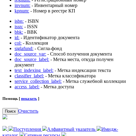
invnum:
- Инвентарный номер
kpnum:
- Номер в реестре КП
isbn:
- ISBN
issn:
- ISSN
bbk:
- BBK
id:
- Идентификатор документа
col:
- Коллекция
siglafund:
- Сигла-фонд
doc_source_var:
- Способ получения документа
doc_source_label:
- Метка места, откуда получен
документ
text_indexing_label:
- Метка индексации текста
classifier_label:
- Метка классификатора
service_collection_label:
- Метка служебной коллекции
access_label:
- Метка доступа
Помощь [
показать
]
Очистить
Поиск
Поступления
Алфавитный указатель
Имидж-
каталог
Сетевые ресурсы