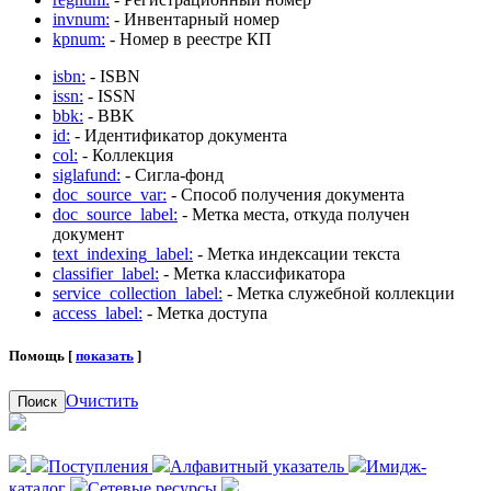
invnum:
- Инвентарный номер
kpnum:
- Номер в реестре КП
isbn:
- ISBN
issn:
- ISSN
bbk:
- BBK
id:
- Идентификатор документа
col:
- Коллекция
siglafund:
- Сигла-фонд
doc_source_var:
- Способ получения документа
doc_source_label:
- Метка места, откуда получен
документ
text_indexing_label:
- Метка индексации текста
classifier_label:
- Метка классификатора
service_collection_label:
- Метка служебной коллекции
access_label:
- Метка доступа
Помощь [
показать
]
Очистить
Поиск
Поступления
Алфавитный указатель
Имидж-
каталог
Сетевые ресурсы