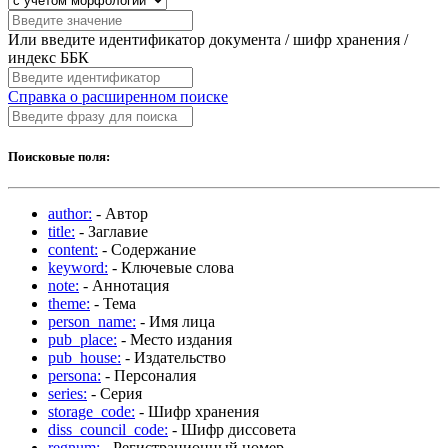
Или введите идентификатор документа / шифр хранения /
индекс ББК
Справка о расширенном поиске
Поисковые поля:
author:
- Автор
title:
- Заглавие
content:
- Содержание
keyword:
- Ключевые слова
note:
- Аннотация
theme:
- Тема
person_name:
- Имя лица
pub_place:
- Место издания
pub_house:
- Издательство
persona:
- Персоналия
series:
- Серия
storage_code:
- Шифр хранения
diss_council_code:
- Шифр диссовета
regnum:
- Регистрационный номер