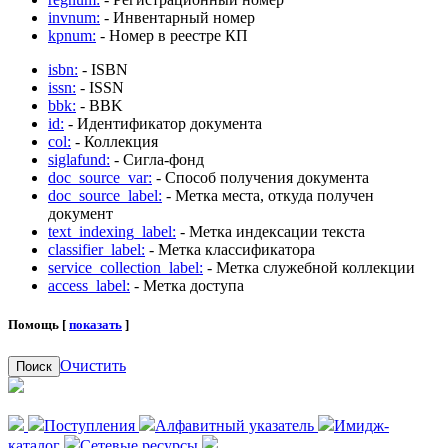
invnum:
- Инвентарный номер
kpnum:
- Номер в реестре КП
isbn:
- ISBN
issn:
- ISSN
bbk:
- BBK
id:
- Идентификатор документа
col:
- Коллекция
siglafund:
- Сигла-фонд
doc_source_var:
- Способ получения документа
doc_source_label:
- Метка места, откуда получен
документ
text_indexing_label:
- Метка индексации текста
classifier_label:
- Метка классификатора
service_collection_label:
- Метка служебной коллекции
access_label:
- Метка доступа
Помощь [
показать
]
Очистить
Поиск
Поступления
Алфавитный указатель
Имидж-
каталог
Сетевые ресурсы