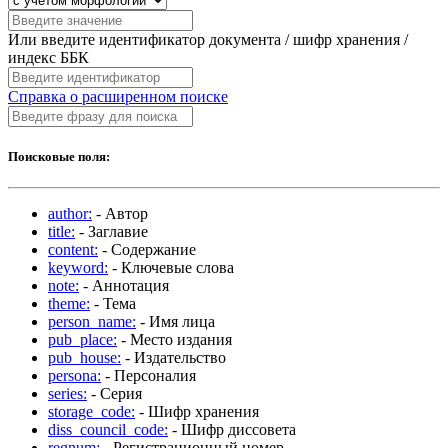
Или введите идентификатор документа / шифр хранения /
индекс ББК
Справка о расширенном поиске
Поисковые поля:
author:
- Автор
title:
- Заглавие
content:
- Содержание
keyword:
- Ключевые слова
note:
- Аннотация
theme:
- Тема
person_name:
- Имя лица
pub_place:
- Место издания
pub_house:
- Издательство
persona:
- Персоналия
series:
- Серия
storage_code:
- Шифр хранения
diss_council_code:
- Шифр диссовета
regnum:
- Регистрационный номер