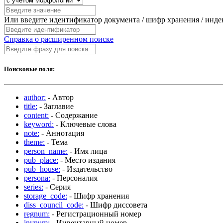
Или введите идентификатор документа / шифр хранения / инд
Справка о расширенном поиске
Поисковые поля:
author:
- Автор
title:
- Заглавие
content:
- Содержание
keyword:
- Ключевые слова
note:
- Аннотация
theme:
- Тема
person_name:
- Имя лица
pub_place:
- Место издания
pub_house:
- Издательство
persona:
- Персоналия
series:
- Серия
storage_code:
- Шифр хранения
diss_council_code:
- Шифр диссовета
regnum:
- Регистрационный номер
invnum:
- Инвентарный номер