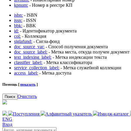
kpnum:
- Номер в реестре КП
isbn:
- ISBN
issn:
- ISSN
bbk:
- BBK
id:
- Идентификатор документа
col:
- Коллекция
siglafund:
- Сигла-фонд
doc_source_var:
- Способ получения документа
doc_source_label:
- Метка места, откуда получен документ
text_indexing_label:
- Метка индексации текста
classifier_label:
- Метка классификатора
service_collection_label:
- Метка служебной коллекции
access_label:
- Метка доступа
Помощь [
показать
]
Очистить
Поиск
Поступления
Алфавитный указатель
Имидж-каталог
ENG
Вход