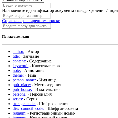
Или введите идентификатор документа / шифр хранения / инд
Справка о расширенном поиске
Поисковые поля:
author:
- Автор
title:
- Заглавие
content:
- Содержание
keyword:
- Ключевые слова
note:
- Аннотация
theme:
- Тема
person_name:
- Имя лица
pub_place:
- Место издания
pub_house:
- Издательство
persona:
- Персоналия
series:
- Серия
storage_code:
- Шифр хранения
diss_council_code:
- Шифр диссовета
regnum:
- Регистрационный номер
invnum:
- Инвентарный номер