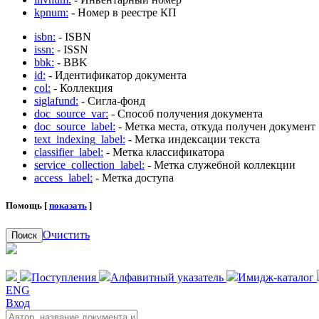
kpnum:
- Номер в реестре КП
isbn:
- ISBN
issn:
- ISSN
bbk:
- BBK
id:
- Идентификатор документа
col:
- Коллекция
siglafund:
- Сигла-фонд
doc_source_var:
- Способ получения документа
doc_source_label:
- Метка места, откуда получен документ
text_indexing_label:
- Метка индексации текста
classifier_label:
- Метка классификатора
service_collection_label:
- Метка служебной коллекции
access_label:
- Метка доступа
Помощь [
показать
]
Очистить
Поиск
Поступления
Алфавитный указатель
Имидж-каталог
ENG
Вход