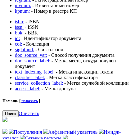
invnum:
- Инвентарный номер
kpnum:
- Номер в реестре КП
isbn:
- ISBN
issn:
- ISSN
bbk:
- BBK
id:
- Идентификатор документа
col:
- Коллекция
siglafund:
- Сигла-фонд
doc_source_var:
- Способ получения документа
doc_source_label:
- Метка места, откуда получен
документ
text_indexing_label:
- Метка индексации текста
classifier_label:
- Метка классификатора
service_collection_label:
- Метка служебной коллекции
access_label:
- Метка доступа
Помощь [
показать
]
Очистить
Поиск
Поступления
Алфавитный указатель
Имидж-
каталог
Сетевые ресурсы