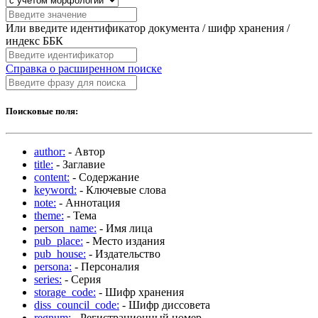
Или введите идентификатор документа / шифр хранения /
индекс ББК
Справка о расширенном поиске
Поисковые поля:
author:
- Автор
title:
- Заглавие
content:
- Содержание
keyword:
- Ключевые слова
note:
- Аннотация
theme:
- Тема
person_name:
- Имя лица
pub_place:
- Место издания
pub_house:
- Издательство
persona:
- Персоналия
series:
- Серия
storage_code:
- Шифр хранения
diss_council_code:
- Шифр диссовета
regnum:
- Регистрационный номер