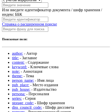
Или введите идентификатор документа / шифр хранения /
индекс ББК
Справка о расширенном поиске
Поисковые поля:
author:
- Автор
title:
- Заглавие
content:
- Содержание
keyword:
- Ключевые слова
note:
- Аннотация
theme:
- Тема
person_name:
- Имя лица
pub_place:
- Место издания
pub_house:
- Издательство
persona:
- Персоналия
series:
- Серия
storage_code:
- Шифр хранения
diss_council_code:
- Шифр диссовета
regnum:
- Регистрационный номер