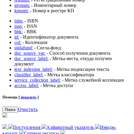
invnum:
- Инвентарный номер
kpnum:
- Номер в реестре КП
isbn:
- ISBN
issn:
- ISSN
bbk:
- BBK
id:
- Идентификатор документа
col:
- Коллекция
siglafund:
- Сигла-фонд
doc_source_var:
- Способ получения документа
doc_source_label:
- Метка места, откуда получен
документ
text_indexing_label:
- Метка индексации текста
classifier_label:
- Метка классификатора
service_collection_label:
- Метка служебной коллекции
access_label:
- Метка доступа
Помощь [
показать
]
Очистить
Поиск
Поступления
Алфавитный указатель
Имидж-
каталог
Сетевые ресурсы