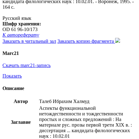
кандидата филологических наук : 10.02.01. - Воронеж, 1995. -
164 с.
Русский язык
Шифр хранения:
OD 61 96-10/173
К автореферату
Заказать в читальный зал
Заказать копию фрагмента
Marc21
Скачать marc21-запись
Показать
Описание
Автор
Талеб Ибрахим Халмуд
Аспекты функциональной
нетождественности и тождественности
простых и сложных предложений : На
Заглавие
материале рус. прозы первой трети ХIХ в. :
диссертация ... кандидата филологических
наук : 10.02.01