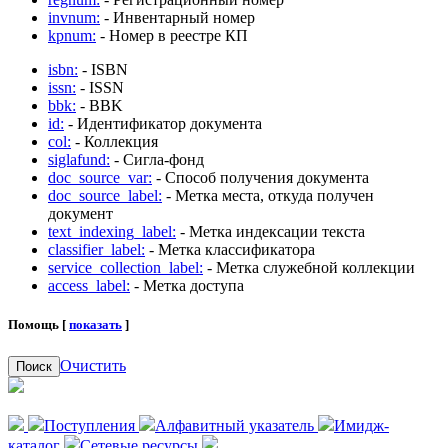
invnum:
- Инвентарный номер
kpnum:
- Номер в реестре КП
isbn:
- ISBN
issn:
- ISSN
bbk:
- BBK
id:
- Идентификатор документа
col:
- Коллекция
siglafund:
- Сигла-фонд
doc_source_var:
- Способ получения документа
doc_source_label:
- Метка места, откуда получен
документ
text_indexing_label:
- Метка индексации текста
classifier_label:
- Метка классификатора
service_collection_label:
- Метка служебной коллекции
access_label:
- Метка доступа
Помощь [
показать
]
Очистить
Поиск
Поступления
Алфавитный указатель
Имидж-
каталог
Сетевые ресурсы