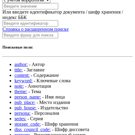
Или введите идентификатор документа / шифр хранения /
индекс ББК
Справка о расширенном поиске
Поисковые поля:
author:
- Автор
title:
- Заглавие
content:
- Содержание
keyword:
- Ключевые слова
note:
- Аннотация
theme:
- Тема
person_name:
- Имя лица
pub_place:
- Место издания
pub_house:
- Издательство
persona:
- Персоналия
series:
- Серия
storage_code:
- Шифр хранения
diss_council_code:
- Шифр диссовета
regnum:
- Регистрационный номер