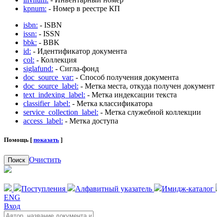
kpnum:
- Номер в реестре КП
isbn:
- ISBN
issn:
- ISSN
bbk:
- BBK
id:
- Идентификатор документа
col:
- Коллекция
siglafund:
- Сигла-фонд
doc_source_var:
- Способ получения документа
doc_source_label:
- Метка места, откуда получен документ
text_indexing_label:
- Метка индексации текста
classifier_label:
- Метка классификатора
service_collection_label:
- Метка служебной коллекции
access_label:
- Метка доступа
Помощь [
показать
]
Очистить
Поиск
Поступления
Алфавитный указатель
Имидж-каталог
ENG
Вход