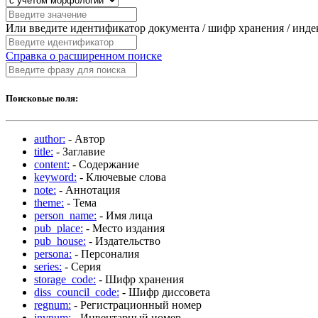
Или введите идентификатор документа / шифр хранения / инд
Справка о расширенном поиске
Поисковые поля:
author:
- Автор
title:
- Заглавие
content:
- Содержание
keyword:
- Ключевые слова
note:
- Аннотация
theme:
- Тема
person_name:
- Имя лица
pub_place:
- Место издания
pub_house:
- Издательство
persona:
- Персоналия
series:
- Серия
storage_code:
- Шифр хранения
diss_council_code:
- Шифр диссовета
regnum:
- Регистрационный номер
invnum:
- Инвентарный номер