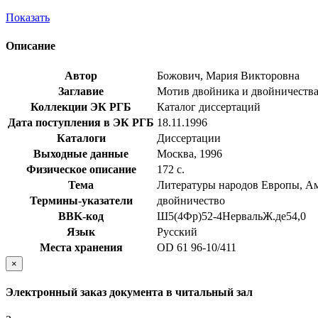
Показать
Описание
Автор
Божович, Мария Викторовна
Заглавие
Мотив двойника и двойничества в
Коллекции ЭК РГБ
Каталог диссертаций
Дата поступления в ЭК РГБ
18.11.1996
Каталоги
Диссертации
Выходные данные
Москва, 1996
Физическое описание
172 с.
Тема
Литературы народов Европы, А
Термины-указатели
двойничество
BBK-код
Ш5(4Фр)52-4НервальЖ.де54,0
Язык
Русский
Места хранения
OD 61 96-10/411
×
Электронный заказ документа в читальный зал