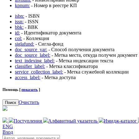
kpnum:
- Номер в реестре КП
isbn:
- ISBN
issn:
- ISSN
bbk:
- BBK
id:
- Идентификатор документа
col:
- Коллекция
siglafund:
- Сигла-фонд
doc_source_var:
- Способ получения документа
doc_source_label:
- Метка места, откуда получен документ
text_indexing_label:
- Метка индексации текста
classifier_label:
- Метка классификатора
service_collection_label:
- Метка служебной коллекции
access_label:
- Метка доступа
Помощь [
показать
]
Очистить
Поиск
Поступления
Алфавитный указатель
Имидж-каталог
ENG
Вход