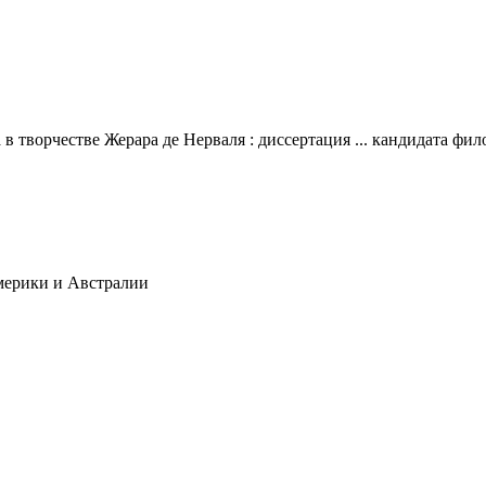
 творчестве Жерара де Нерваля : диссертация ... кандидата фило
мерики и Австралии