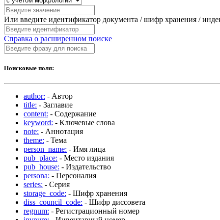
Или введите идентификатор документа / шифр хранения / инд
Справка о расширенном поиске
Поисковые поля:
author:
- Автор
title:
- Заглавие
content:
- Содержание
keyword:
- Ключевые слова
note:
- Аннотация
theme:
- Тема
person_name:
- Имя лица
pub_place:
- Место издания
pub_house:
- Издательство
persona:
- Персоналия
series:
- Серия
storage_code:
- Шифр хранения
diss_council_code:
- Шифр диссовета
regnum:
- Регистрационный номер
invnum:
- Инвентарный номер