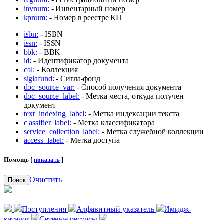
invnum:
- Инвентарный номер
kpnum:
- Номер в реестре КП
isbn:
- ISBN
issn:
- ISSN
bbk:
- BBK
id:
- Идентификатор документа
col:
- Коллекция
siglafund:
- Сигла-фонд
doc_source_var:
- Способ получения документа
doc_source_label:
- Метка места, откуда получен
документ
text_indexing_label:
- Метка индексации текста
classifier_label:
- Метка классификатора
service_collection_label:
- Метка служебной коллекции
access_label:
- Метка доступа
Помощь [
показать
]
Очистить
Поиск
Поступления
Алфавитный указатель
Имидж-
каталог
Сетевые ресурсы