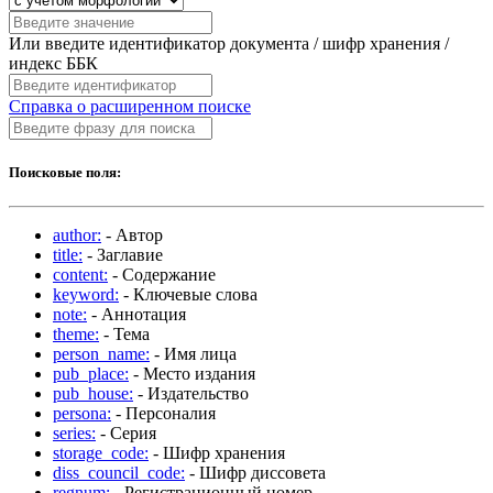
Или введите идентификатор документа / шифр хранения /
индекс ББК
Справка о расширенном поиске
Поисковые поля:
author:
- Автор
title:
- Заглавие
content:
- Содержание
keyword:
- Ключевые слова
note:
- Аннотация
theme:
- Тема
person_name:
- Имя лица
pub_place:
- Место издания
pub_house:
- Издательство
persona:
- Персоналия
series:
- Серия
storage_code:
- Шифр хранения
diss_council_code:
- Шифр диссовета
regnum:
- Регистрационный номер