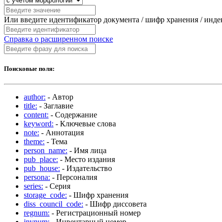
Или введите идентификатор документа / шифр хранения / инд
Справка о расширенном поиске
Поисковые поля:
author:
- Автор
title:
- Заглавие
content:
- Содержание
keyword:
- Ключевые слова
note:
- Аннотация
theme:
- Тема
person_name:
- Имя лица
pub_place:
- Место издания
pub_house:
- Издательство
persona:
- Персоналия
series:
- Серия
storage_code:
- Шифр хранения
diss_council_code:
- Шифр диссовета
regnum:
- Регистрационный номер
invnum:
- Инвентарный номер