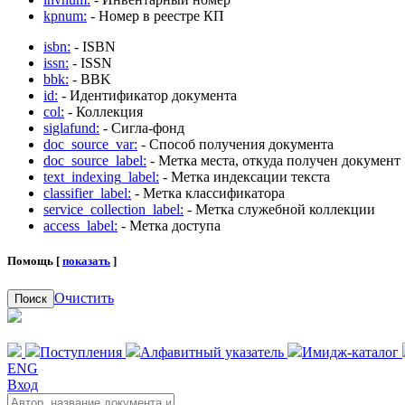
kpnum:
- Номер в реестре КП
isbn:
- ISBN
issn:
- ISSN
bbk:
- BBK
id:
- Идентификатор документа
col:
- Коллекция
siglafund:
- Сигла-фонд
doc_source_var:
- Способ получения документа
doc_source_label:
- Метка места, откуда получен документ
text_indexing_label:
- Метка индексации текста
classifier_label:
- Метка классификатора
service_collection_label:
- Метка служебной коллекции
access_label:
- Метка доступа
Помощь [
показать
]
Очистить
Поиск
Поступления
Алфавитный указатель
Имидж-каталог
ENG
Вход