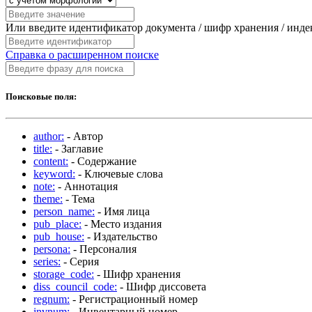
Или введите идентификатор документа / шифр хранения / инд
Справка о расширенном поиске
Поисковые поля:
author:
- Автор
title:
- Заглавие
content:
- Содержание
keyword:
- Ключевые слова
note:
- Аннотация
theme:
- Тема
person_name:
- Имя лица
pub_place:
- Место издания
pub_house:
- Издательство
persona:
- Персоналия
series:
- Серия
storage_code:
- Шифр хранения
diss_council_code:
- Шифр диссовета
regnum:
- Регистрационный номер
invnum:
- Инвентарный номер