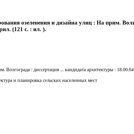
вания озеленения и дизайна улиц : На прим. Волго
ил. (121 с. : ил. ).
лгограда : диссертация ... кандидата архитектуры : 18.00.04. - Са
ектура и планировка сельских населенных мест