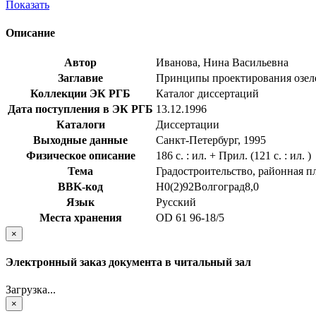
Показать
Описание
Автор
Иванова, Нина Васильевна
Заглавие
Принципы проектирования озелене
Коллекции ЭК РГБ
Каталог диссертаций
Дата поступления в ЭК РГБ
13.12.1996
Каталоги
Диссертации
Выходные данные
Санкт-Петербург, 1995
Физическое описание
186 с. : ил. + Прил. (121 с. : ил. )
Тема
Градостроительство, районная п
BBK-код
Н0(2)92Волгоград8,0
Язык
Русский
Места хранения
OD 61 96-18/5
×
Электронный заказ документа в читальный зал
Загрузка...
×