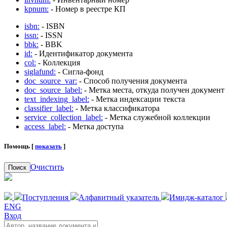
kpnum:
- Номер в реестре КП
isbn:
- ISBN
issn:
- ISSN
bbk:
- BBK
id:
- Идентификатор документа
col:
- Коллекция
siglafund:
- Сигла-фонд
doc_source_var:
- Способ получения документа
doc_source_label:
- Метка места, откуда получен документ
text_indexing_label:
- Метка индексации текста
classifier_label:
- Метка классификатора
service_collection_label:
- Метка служебной коллекции
access_label:
- Метка доступа
Помощь [
показать
]
Очистить
Поиск
Поступления
Алфавитный указатель
Имидж-каталог
ENG
Вход