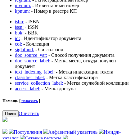
invnum:
- Инвентарный номер
kpnum:
- Номер в реестре КП
isbn:
- ISBN
issn:
- ISSN
bbk:
- BBK
id:
- Идентификатор документа
col:
- Коллекция
siglafund:
- Сигла-фонд
doc_source_var:
- Способ получения документа
doc_source_label:
- Метка места, откуда получен
документ
text_indexing_label:
- Метка индексации текста
classifier_label:
- Метка классификатора
service_collection_label:
- Метка служебной коллекции
access_label:
- Метка доступа
Помощь [
показать
]
Очистить
Поиск
Поступления
Алфавитный указатель
Имидж-
каталог
Сетевые ресурсы