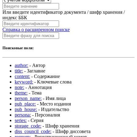
Или введите идентификатор документа / шифр хранения /
индекс ББК
Справка о расширенном поиске
Поисковые поля:
author:
- Автор
title:
- Заглавие
content:
- Содержание
keyword:
- Ключевые слова
note:
- Аннотация
theme:
- Тема
person_name:
- Имя лица
pub_place:
- Место издания
pub_house:
- Издательство
persona:
- Персоналия
series:
- Серия
storage_code:
- Шифр хранения
diss_council_code:
- Шифр диссовета
regnum:
- Регистрационный номер