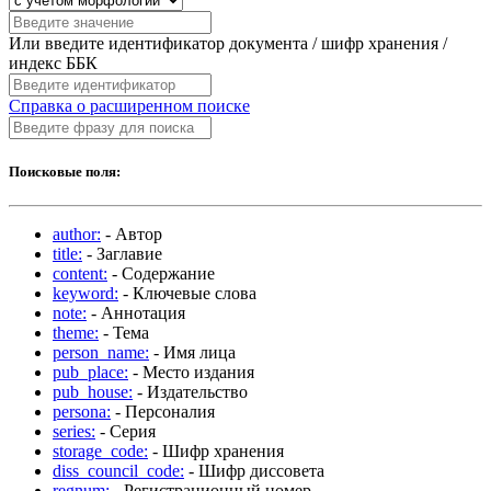
Или введите идентификатор документа / шифр хранения /
индекс ББК
Справка о расширенном поиске
Поисковые поля:
author:
- Автор
title:
- Заглавие
content:
- Содержание
keyword:
- Ключевые слова
note:
- Аннотация
theme:
- Тема
person_name:
- Имя лица
pub_place:
- Место издания
pub_house:
- Издательство
persona:
- Персоналия
series:
- Серия
storage_code:
- Шифр хранения
diss_council_code:
- Шифр диссовета
regnum:
- Регистрационный номер