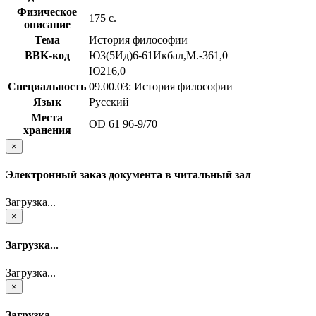
Физическое
175 с.
описание
Тема
История философии
BBK-код
Ю3(5Ид)6-61Икбал,М.-361,0
Ю216,0
Специальность
09.00.03: История философии
Язык
Русский
Места
OD 61 96-9/70
хранения
×
Электронный заказ документа в читальный зал
Загрузка...
×
Загрузка...
Загрузка...
×
Загрузка...