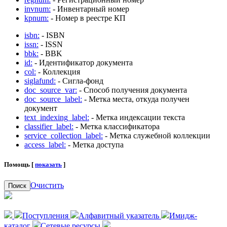
invnum:
- Инвентарный номер
kpnum:
- Номер в реестре КП
isbn:
- ISBN
issn:
- ISSN
bbk:
- BBK
id:
- Идентификатор документа
col:
- Коллекция
siglafund:
- Сигла-фонд
doc_source_var:
- Способ получения документа
doc_source_label:
- Метка места, откуда получен
документ
text_indexing_label:
- Метка индексации текста
classifier_label:
- Метка классификатора
service_collection_label:
- Метка служебной коллекции
access_label:
- Метка доступа
Помощь [
показать
]
Очистить
Поиск
Поступления
Алфавитный указатель
Имидж-
каталог
Сетевые ресурсы