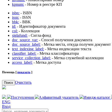
kpnum:
- Номер в реестре КП
isbn:
- ISBN
issn:
- ISSN
bbk:
- BBK
id:
- Идентификатор документа
col:
- Коллекция
siglafund:
- Сигла-фонд
doc_source_var:
- Способ получения документа
doc_source_label:
- Метка места, откуда получен документ
text_indexing_label:
- Метка индексации текста
classifier_label:
- Метка классификатора
service_collection_label:
- Метка служебной коллекции
access_label:
- Метка доступа
Помощь [
показать
]
Очистить
Поиск
Поступления
Алфавитный указатель
Имидж-каталог
ENG
Вход