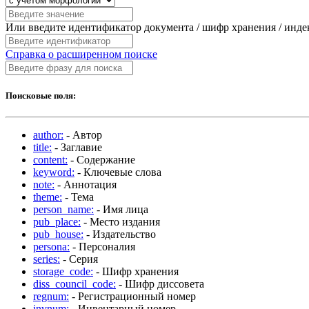
Или введите идентификатор документа / шифр хранения / инд
Справка о расширенном поиске
Поисковые поля:
author:
- Автор
title:
- Заглавие
content:
- Содержание
keyword:
- Ключевые слова
note:
- Аннотация
theme:
- Тема
person_name:
- Имя лица
pub_place:
- Место издания
pub_house:
- Издательство
persona:
- Персоналия
series:
- Серия
storage_code:
- Шифр хранения
diss_council_code:
- Шифр диссовета
regnum:
- Регистрационный номер
invnum:
- Инвентарный номер