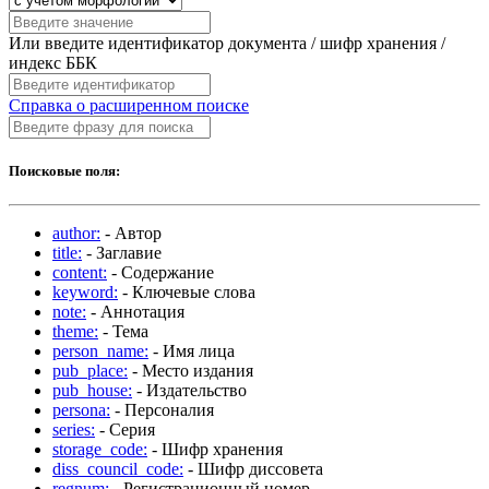
Или введите идентификатор документа / шифр хранения /
индекс ББК
Справка о расширенном поиске
Поисковые поля:
author:
- Автор
title:
- Заглавие
content:
- Содержание
keyword:
- Ключевые слова
note:
- Аннотация
theme:
- Тема
person_name:
- Имя лица
pub_place:
- Место издания
pub_house:
- Издательство
persona:
- Персоналия
series:
- Серия
storage_code:
- Шифр хранения
diss_council_code:
- Шифр диссовета
regnum:
- Регистрационный номер