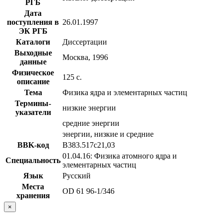
РГБ
Дата
поступления в
26.01.1997
ЭК РГБ
Каталоги
Диссертации
Выходные
Москва, 1996
данные
Физическое
125 с.
описание
Тема
Физика ядра и элементарных частиц
Термины-
низкие энергии
указатели
средние энергии
энергии, низкие и средние
BBK-код
В383.517с21,03
01.04.16: Физика атомного ядра и
Специальность
элементарных частиц
Язык
Русский
Места
OD 61 96-1/346
хранения
×