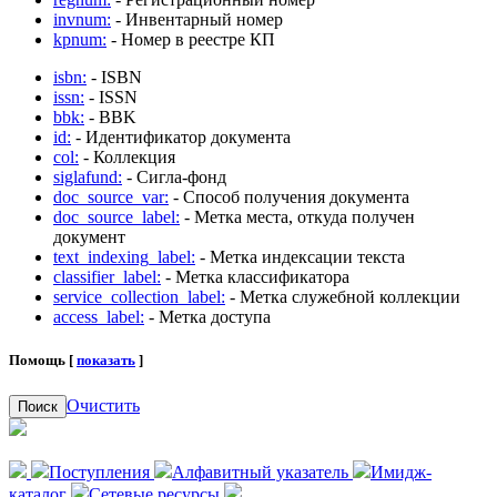
invnum:
- Инвентарный номер
kpnum:
- Номер в реестре КП
isbn:
- ISBN
issn:
- ISSN
bbk:
- BBK
id:
- Идентификатор документа
col:
- Коллекция
siglafund:
- Сигла-фонд
doc_source_var:
- Способ получения документа
doc_source_label:
- Метка места, откуда получен
документ
text_indexing_label:
- Метка индексации текста
classifier_label:
- Метка классификатора
service_collection_label:
- Метка служебной коллекции
access_label:
- Метка доступа
Помощь [
показать
]
Очистить
Поиск
Поступления
Алфавитный указатель
Имидж-
каталог
Сетевые ресурсы