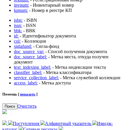
invnum:
- Инвентарный номер
kpnum:
- Номер в реестре КП
isbn:
- ISBN
issn:
- ISSN
bbk:
- BBK
id:
- Идентификатор документа
col:
- Коллекция
siglafund:
- Сигла-фонд
doc_source_var:
- Способ получения документа
doc_source_label:
- Метка места, откуда получен
документ
text_indexing_label:
- Метка индексации текста
classifier_label:
- Метка классификатора
service_collection_label:
- Метка служебной коллекции
access_label:
- Метка доступа
Помощь [
показать
]
Очистить
Поиск
Поступления
Алфавитный указатель
Имидж-
каталог
Сетевые ресурсы