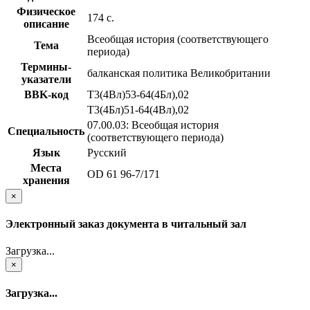
Физическое
174 с.
описание
Всеобщая история (соответствующего
Тема
периода)
Термины-
балканская политика Великобритании
указатели
BBK-код
Т3(4Вл)53-64(4Бл),02
Т3(4Бл)51-64(4Вл),02
07.00.03: Всеобщая история
Специальность
(соответствующего периода)
Язык
Русский
Места
OD 61 96-7/171
хранения
×
Электронный заказ документа в читальный зал
Загрузка...
×
Загрузка...