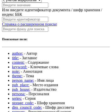
Или введите идентификатор документа / шифр хранения /
индекс ББК
Справка о расширенном поиске
Поисковые поля:
author:
- Автор
title:
- Заглавие
content:
- Содержание
keyword:
- Ключевые слова
note:
- Аннотация
theme:
- Тема
person_name:
- Имя лица
pub_place:
- Место издания
pub_house:
- Издательство
persona:
- Персоналия
series:
- Серия
storage_code:
- Шифр хранения
diss_council_code:
- Шифр диссовета
regnum:
- Регистрационный номер