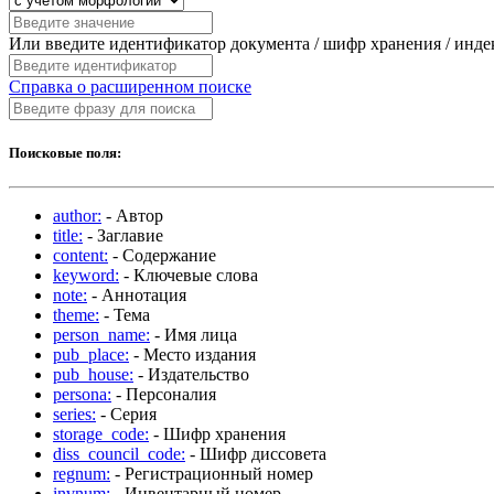
Или введите идентификатор документа / шифр хранения / инд
Справка о расширенном поиске
Поисковые поля:
author:
- Автор
title:
- Заглавие
content:
- Содержание
keyword:
- Ключевые слова
note:
- Аннотация
theme:
- Тема
person_name:
- Имя лица
pub_place:
- Место издания
pub_house:
- Издательство
persona:
- Персоналия
series:
- Серия
storage_code:
- Шифр хранения
diss_council_code:
- Шифр диссовета
regnum:
- Регистрационный номер
invnum:
- Инвентарный номер