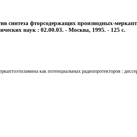
ктив синтеза фторсодержащих производных-меркап
еских наук : 02.00.03. - Москва, 1995. - 125 с.
аптоэтиламина как потенциальных радиопротекторов : диссертаци