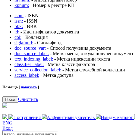
kpnum:
- Номер в реестре КП
isbn:
- ISBN
issn:
- ISSN
bbk:
- BBK
id:
- Идентификатор документа
col:
- Коллекция
siglafund:
- Сигла-фонд
doc_source_var:
- Способ получения документа
doc_source_label:
- Метка места, откуда получен документ
text_indexing_label:
- Метка индексации текста
classifier_label:
- Метка классификатора
service_collection_label:
- Метка служебной коллекции
access_label:
- Метка доступа
Помощь [
показать
]
Очистить
Поиск
Поступления
Алфавитный указатель
Имидж-каталог
ENG
Вход