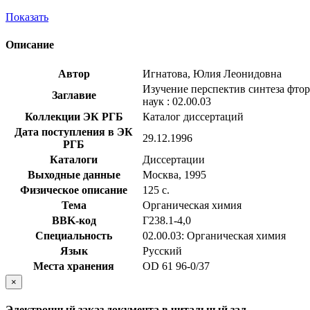
Показать
Описание
Автор
Игнатова, Юлия Леонидовна
Изучение перспектив синтеза фто
Заглавие
наук : 02.00.03
Коллекции ЭК РГБ
Каталог диссертаций
Дата поступления в ЭК
29.12.1996
РГБ
Каталоги
Диссертации
Выходные данные
Москва, 1995
Физическое описание
125 с.
Тема
Органическая химия
BBK-код
Г238.1-4,0
Специальность
02.00.03: Органическая химия
Язык
Русский
Места хранения
OD 61 96-0/37
×
Электронный заказ документа в читальный зал