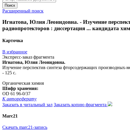
Поиск
Расширенный поиск
Игнатова, Юлия Леонидовна. - Изучение перспе
радиопротекторов : диссертация ... кандидата химич
Карточка
В избранное
Экспресс-заказ фрагмента
Игнатова, Юлия Леонидовна.
Изучение перспектив синтеза фторсодержащих производных-мерк
- 125 с.
Органическая химия
Шифр хранения:
OD 61 96-0/37
К автореферату
Заказать в читальный зал
Заказать копию фрагмента
Marc21
Скачать marc21-запись