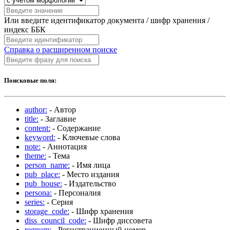
Или введите идентификатор документа / шифр хранения /
индекс ББК
Справка о расширенном поиске
Поисковые поля:
author:
- Автор
title:
- Заглавие
content:
- Содержание
keyword:
- Ключевые слова
note:
- Аннотация
theme:
- Тема
person_name:
- Имя лица
pub_place:
- Место издания
pub_house:
- Издательство
persona:
- Персоналия
series:
- Серия
storage_code:
- Шифр хранения
diss_council_code:
- Шифр диссовета
regnum:
- Регистрационный номер