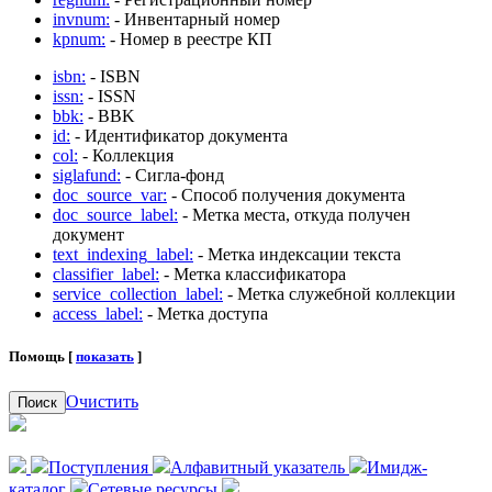
invnum:
- Инвентарный номер
kpnum:
- Номер в реестре КП
isbn:
- ISBN
issn:
- ISSN
bbk:
- BBK
id:
- Идентификатор документа
col:
- Коллекция
siglafund:
- Сигла-фонд
doc_source_var:
- Способ получения документа
doc_source_label:
- Метка места, откуда получен
документ
text_indexing_label:
- Метка индексации текста
classifier_label:
- Метка классификатора
service_collection_label:
- Метка служебной коллекции
access_label:
- Метка доступа
Помощь [
показать
]
Очистить
Поиск
Поступления
Алфавитный указатель
Имидж-
каталог
Сетевые ресурсы