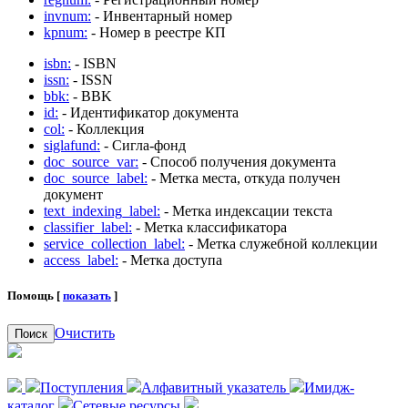
invnum:
- Инвентарный номер
kpnum:
- Номер в реестре КП
isbn:
- ISBN
issn:
- ISSN
bbk:
- BBK
id:
- Идентификатор документа
col:
- Коллекция
siglafund:
- Сигла-фонд
doc_source_var:
- Способ получения документа
doc_source_label:
- Метка места, откуда получен
документ
text_indexing_label:
- Метка индексации текста
classifier_label:
- Метка классификатора
service_collection_label:
- Метка служебной коллекции
access_label:
- Метка доступа
Помощь [
показать
]
Очистить
Поиск
Поступления
Алфавитный указатель
Имидж-
каталог
Сетевые ресурсы