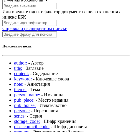
Или введите идентификатор документа / шифр хранения /
индекс ББК
Справка о расширенном поиске
Поисковые поля:
author:
- Автор
title:
- Заглавие
content:
- Содержание
keyword:
- Ключевые слова
note:
- Аннотация
theme:
- Тема
person_name:
- Имя лица
pub_place:
- Место издания
pub_house:
- Издательство
persona:
- Персоналия
series:
- Серия
storage_code:
- Шифр хранения
diss_council_code:
- Шифр диссовета
regnum:
- Регистрационный номер