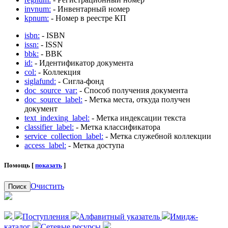
invnum:
- Инвентарный номер
kpnum:
- Номер в реестре КП
isbn:
- ISBN
issn:
- ISSN
bbk:
- BBK
id:
- Идентификатор документа
col:
- Коллекция
siglafund:
- Сигла-фонд
doc_source_var:
- Способ получения документа
doc_source_label:
- Метка места, откуда получен
документ
text_indexing_label:
- Метка индексации текста
classifier_label:
- Метка классификатора
service_collection_label:
- Метка служебной коллекции
access_label:
- Метка доступа
Помощь [
показать
]
Очистить
Поиск
Поступления
Алфавитный указатель
Имидж-
каталог
Сетевые ресурсы