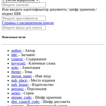
Или введите идентификатор документа / шифр хранения /
индекс ББК
Справка о расширенном поиске
Поисковые поля:
author:
- Автор
title:
- Заглавие
content:
- Содержание
keyword:
- Ключевые слова
note:
- Аннотация
theme:
- Тема
person_name:
- Имя лица
pub_place:
- Место издания
pub_house:
- Издательство
persona:
- Персоналия
series:
- Серия
storage_code:
- Шифр хранения
diss_council_code:
- Шифр диссовета
regnum:
- Регистрационный номер