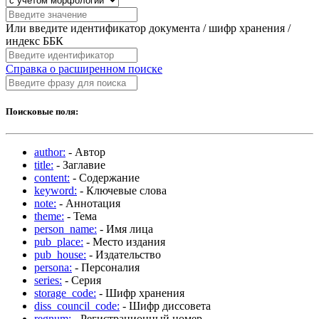
Или введите идентификатор документа / шифр хранения /
индекс ББК
Справка о расширенном поиске
Поисковые поля:
author:
- Автор
title:
- Заглавие
content:
- Содержание
keyword:
- Ключевые слова
note:
- Аннотация
theme:
- Тема
person_name:
- Имя лица
pub_place:
- Место издания
pub_house:
- Издательство
persona:
- Персоналия
series:
- Серия
storage_code:
- Шифр хранения
diss_council_code:
- Шифр диссовета
regnum:
- Регистрационный номер