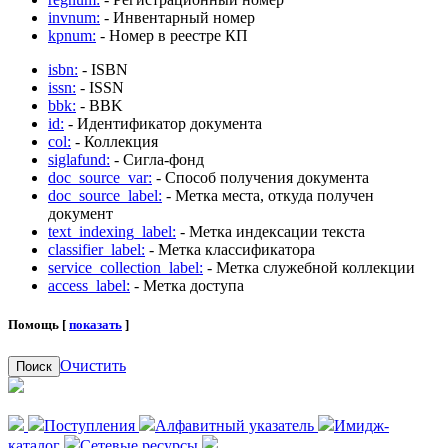
invnum:
- Инвентарный номер
kpnum:
- Номер в реестре КП
isbn:
- ISBN
issn:
- ISSN
bbk:
- BBK
id:
- Идентификатор документа
col:
- Коллекция
siglafund:
- Сигла-фонд
doc_source_var:
- Способ получения документа
doc_source_label:
- Метка места, откуда получен
документ
text_indexing_label:
- Метка индексации текста
classifier_label:
- Метка классификатора
service_collection_label:
- Метка служебной коллекции
access_label:
- Метка доступа
Помощь [
показать
]
Очистить
Поиск
Поступления
Алфавитный указатель
Имидж-
каталог
Сетевые ресурсы