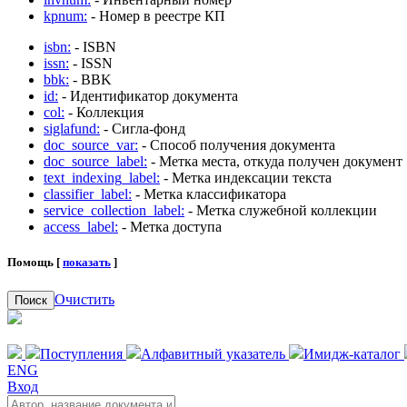
kpnum:
- Номер в реестре КП
isbn:
- ISBN
issn:
- ISSN
bbk:
- BBK
id:
- Идентификатор документа
col:
- Коллекция
siglafund:
- Сигла-фонд
doc_source_var:
- Способ получения документа
doc_source_label:
- Метка места, откуда получен документ
text_indexing_label:
- Метка индексации текста
classifier_label:
- Метка классификатора
service_collection_label:
- Метка служебной коллекции
access_label:
- Метка доступа
Помощь [
показать
]
Очистить
Поиск
Поступления
Алфавитный указатель
Имидж-каталог
ENG
Вход