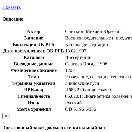
Показать
Описание
Автор
Сниткин, Михаил Юрьевич
Заглавие
Воспроизводительные и продуктив
Коллекции ЭК РГБ
Каталог диссертаций
Дата поступления в ЭК РГБ
18.02.1997
Каталоги
Диссертации
Выходные данные
Сергиев Посад, 1996
Физическое описание
120 с.
Тема
Разведение, селекция, генетика
Термины-указатели
линдовские гуси
BBK-код
П683.239линдовская,0
Специальность
06.02.01: Диагностика болезней
Язык
Русский
Места хранения
OD 61 96-6/336
×
Электронный заказ документа в читальный зал