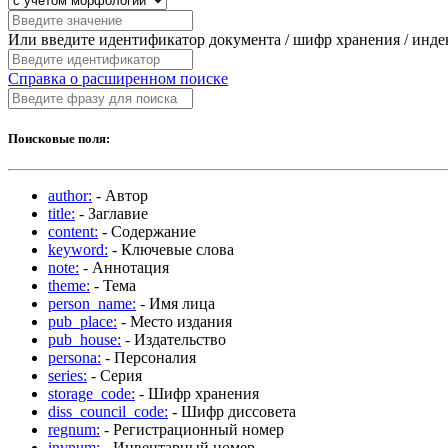
Или введите идентификатор документа / шифр хранения / инд
Справка о расширенном поиске
Поисковые поля:
author:
- Автор
title:
- Заглавие
content:
- Содержание
keyword:
- Ключевые слова
note:
- Аннотация
theme:
- Тема
person_name:
- Имя лица
pub_place:
- Место издания
pub_house:
- Издательство
persona:
- Персоналия
series:
- Серия
storage_code:
- Шифр хранения
diss_council_code:
- Шифр диссовета
regnum:
- Регистрационный номер
invnum:
- Инвентарный номер