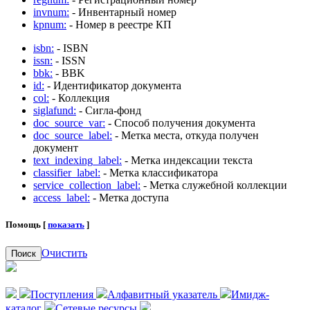
invnum:
- Инвентарный номер
kpnum:
- Номер в реестре КП
isbn:
- ISBN
issn:
- ISSN
bbk:
- BBK
id:
- Идентификатор документа
col:
- Коллекция
siglafund:
- Сигла-фонд
doc_source_var:
- Способ получения документа
doc_source_label:
- Метка места, откуда получен
документ
text_indexing_label:
- Метка индексации текста
classifier_label:
- Метка классификатора
service_collection_label:
- Метка служебной коллекции
access_label:
- Метка доступа
Помощь [
показать
]
Очистить
Поиск
Поступления
Алфавитный указатель
Имидж-
каталог
Сетевые ресурсы