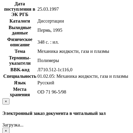
Дата
поступления в
25.03.1997
ЭК РГБ
Каталоги
Диссертации
Выходные
Пермь, 1995
данные
Физическое
348 с. : ил.
описание
Тема
Механика жидкости, газа и плазмы
Термины-
Полимеры
указатели
BBK-код
Л710.512-1с116,0
Специальность
01.02.05: Механика жидкости, газа и плазмы
Язык
Русский
Места
OD 71 96-5/98
хранения
×
Электронный заказ документа в читальный зал
Загрузка...
×