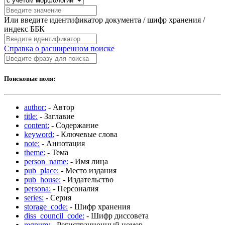
Или введите идентификатор документа / шифр хранения /
индекс ББК
Справка о расширенном поиске
Поисковые поля:
author:
- Автор
title:
- Заглавие
content:
- Содержание
keyword:
- Ключевые слова
note:
- Аннотация
theme:
- Тема
person_name:
- Имя лица
pub_place:
- Место издания
pub_house:
- Издательство
persona:
- Персоналия
series:
- Серия
storage_code:
- Шифр хранения
diss_council_code:
- Шифр диссовета
regnum:
- Регистрационный номер