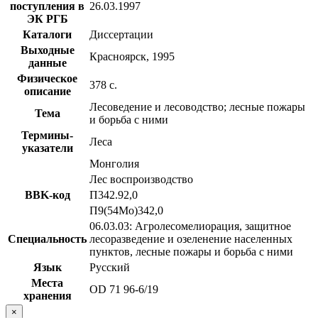
поступления в
26.03.1997
ЭК РГБ
Каталоги
Диссертации
Выходные
Красноярск, 1995
данные
Физическое
378 с.
описание
Лесоведение и лесоводство; лесные пожары
Тема
и борьба с ними
Термины-
Леса
указатели
Монголия
Лес воспроизводство
BBK-код
П342.92,0
П9(54Мо)342,0
06.03.03: Агролесомелиорация, защитное
Специальность
лесоразведение и озеленение населенных
пунктов, лесные пожары и борьба с ними
Язык
Русский
Места
OD 71 96-6/19
хранения
×