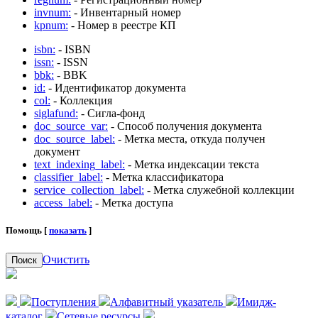
invnum:
- Инвентарный номер
kpnum:
- Номер в реестре КП
isbn:
- ISBN
issn:
- ISSN
bbk:
- BBK
id:
- Идентификатор документа
col:
- Коллекция
siglafund:
- Сигла-фонд
doc_source_var:
- Способ получения документа
doc_source_label:
- Метка места, откуда получен
документ
text_indexing_label:
- Метка индексации текста
classifier_label:
- Метка классификатора
service_collection_label:
- Метка служебной коллекции
access_label:
- Метка доступа
Помощь [
показать
]
Очистить
Поиск
Поступления
Алфавитный указатель
Имидж-
каталог
Сетевые ресурсы