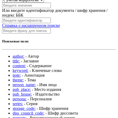
Или введите идентификатор документа / шифр хранения /
индекс ББК
Справка о расширенном поиске
Поисковые поля:
author:
- Автор
title:
- Заглавие
content:
- Содержание
keyword:
- Ключевые слова
note:
- Аннотация
theme:
- Тема
person_name:
- Имя лица
pub_place:
- Место издания
pub_house:
- Издательство
persona:
- Персоналия
series:
- Серия
storage_code:
- Шифр хранения
diss_council_code:
- Шифр диссовета
regnum:
- Регистрационный номер