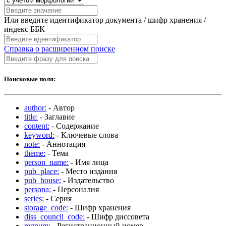
Или введите идентификатор документа / шифр хранения /
индекс ББК
Справка о расширенном поиске
Поисковые поля:
author:
- Автор
title:
- Заглавие
content:
- Содержание
keyword:
- Ключевые слова
note:
- Аннотация
theme:
- Тема
person_name:
- Имя лица
pub_place:
- Место издания
pub_house:
- Издательство
persona:
- Персоналия
series:
- Серия
storage_code:
- Шифр хранения
diss_council_code:
- Шифр диссовета
regnum:
- Регистрационный номер