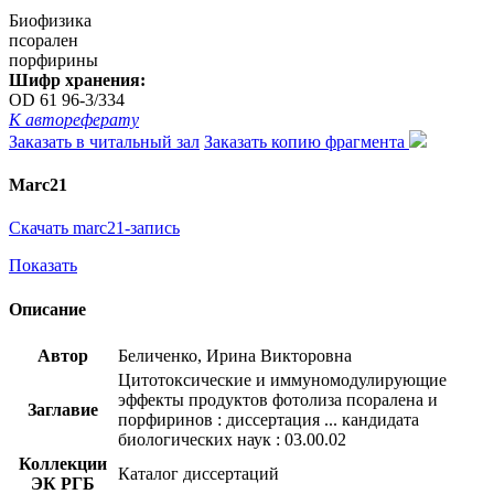
Биофизика
псорален
порфирины
Шифр хранения:
OD 61 96-3/334
К автореферату
Заказать в читальный зал
Заказать копию фрагмента
Marc21
Скачать marc21-запись
Показать
Описание
Автор
Беличенко, Ирина Викторовна
Цитотоксические и иммуномодулирующие
эффекты продуктов фотолиза псоралена и
Заглавие
порфиринов : диссертация ... кандидата
биологических наук : 03.00.02
Коллекции
Каталог диссертаций
ЭК РГБ