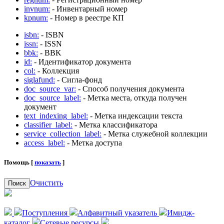
invnum:
- Инвентарный номер
kpnum:
- Номер в реестре КП
isbn:
- ISBN
issn:
- ISSN
bbk:
- BBK
id:
- Идентификатор документа
col:
- Коллекция
siglafund:
- Сигла-фонд
doc_source_var:
- Способ получения документа
doc_source_label:
- Метка места, откуда получен
документ
text_indexing_label:
- Метка индексации текста
classifier_label:
- Метка классификатора
service_collection_label:
- Метка служебной коллекции
access_label:
- Метка доступа
Помощь [
показать
]
Очистить
Поиск
Поступления
Алфавитный указатель
Имидж-
каталог
Сетевые ресурсы