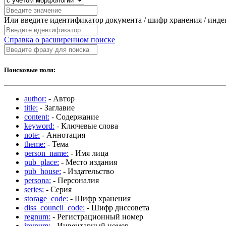
Или введите идентификатор документа / шифр хранения / инд
Справка о расширенном поиске
Поисковые поля:
author:
- Автор
title:
- Заглавие
content:
- Содержание
keyword:
- Ключевые слова
note:
- Аннотация
theme:
- Тема
person_name:
- Имя лица
pub_place:
- Место издания
pub_house:
- Издательство
persona:
- Персоналия
series:
- Серия
storage_code:
- Шифр хранения
diss_council_code:
- Шифр диссовета
regnum:
- Регистрационный номер
invnum:
- Инвентарный номер