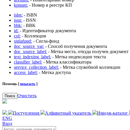
kpnum:
- Номер в реестре КП
isbn:
- ISBN
issn:
- ISSN
bbk:
- BBK
id:
- Идентификатор документа
col:
- Коллекция
siglafund:
- Сигла-фонд
doc_source_var:
- Способ получения документа
doc_source_label:
- Метка места, откуда получен документ
text_indexing_label:
- Метка индексации текста
classifier_label:
- Метка классификатора
service_collection_label:
- Метка служебной коллекции
access_label:
- Метка доступа
Помощь [
показать
]
Очистить
Поиск
Поступления
Алфавитный указатель
Имидж-каталог
ENG
Вход