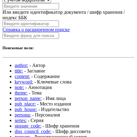
Или введите идентификатор документа / шифр хранения /
индекс ББК
Справка о расширенном поиске
Поисковые поля:
author:
- Автор
title:
- Заглавие
content:
- Содержание
keyword:
- Ключевые слова
note:
- Аннотация
theme:
- Тема
person_name:
- Имя лица
pub_place:
- Место издания
pub_house:
- Издательство
persona:
- Персоналия
series:
- Серия
storage_code:
- Шифр хранения
diss_council_code:
- Шифр диссовета
regnum:
- Регистрационный номер