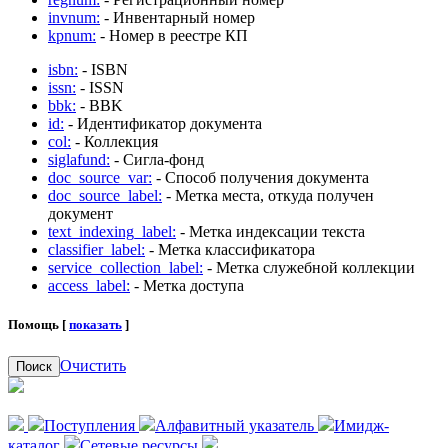
invnum:
- Инвентарный номер
kpnum:
- Номер в реестре КП
isbn:
- ISBN
issn:
- ISSN
bbk:
- BBK
id:
- Идентификатор документа
col:
- Коллекция
siglafund:
- Сигла-фонд
doc_source_var:
- Способ получения документа
doc_source_label:
- Метка места, откуда получен
документ
text_indexing_label:
- Метка индексации текста
classifier_label:
- Метка классификатора
service_collection_label:
- Метка служебной коллекции
access_label:
- Метка доступа
Помощь [
показать
]
Очистить
Поиск
Поступления
Алфавитный указатель
Имидж-
каталог
Сетевые ресурсы