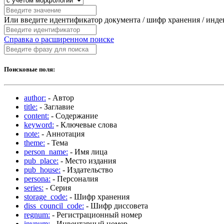
Или введите идентификатор документа / шифр хранения / инд
Справка о расширенном поиске
Поисковые поля:
author:
- Автор
title:
- Заглавие
content:
- Содержание
keyword:
- Ключевые слова
note:
- Аннотация
theme:
- Тема
person_name:
- Имя лица
pub_place:
- Место издания
pub_house:
- Издательство
persona:
- Персоналия
series:
- Серия
storage_code:
- Шифр хранения
diss_council_code:
- Шифр диссовета
regnum:
- Регистрационный номер
invnum:
- Инвентарный номер