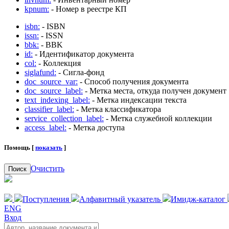
kpnum:
- Номер в реестре КП
isbn:
- ISBN
issn:
- ISSN
bbk:
- BBK
id:
- Идентификатор документа
col:
- Коллекция
siglafund:
- Сигла-фонд
doc_source_var:
- Способ получения документа
doc_source_label:
- Метка места, откуда получен документ
text_indexing_label:
- Метка индексации текста
classifier_label:
- Метка классификатора
service_collection_label:
- Метка служебной коллекции
access_label:
- Метка доступа
Помощь [
показать
]
Очистить
Поиск
Поступления
Алфавитный указатель
Имидж-каталог
ENG
Вход