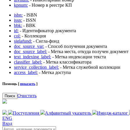
kpnum:
- Номер в реестре КП
isbn:
- ISBN
issn:
- ISSN
bbk:
- BBK
id:
- Идентификатор документа
col:
- Коллекция
siglafund:
- Сигла-фонд
doc_source_var:
- Способ получения документа
doc_source_label:
- Метка места, откуда получен документ
text_indexing_label:
- Метка индексации текста
classifier_label:
- Метка классификатора
service_collection_label:
- Метка служебной коллекции
access_label:
- Метка доступа
Помощь [
показать
]
Очистить
Поиск
Поступления
Алфавитный указатель
Имидж-каталог
ENG
Вход