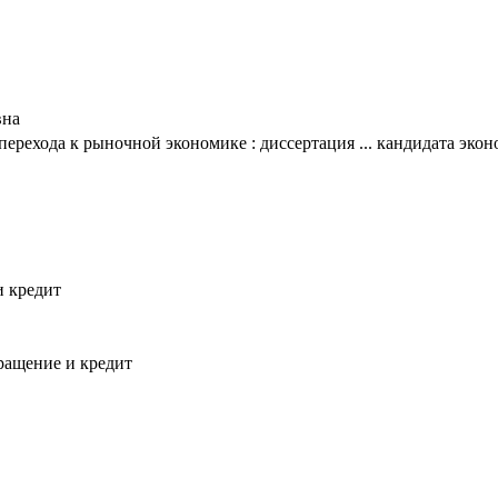
вна
ерехода к рыночной экономике : диссертация ... кандидата эконо
и кредит
ращение и кредит