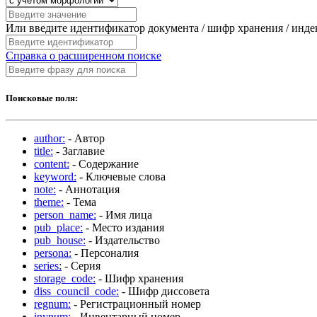
Или введите идентификатор документа / шифр хранения / инд
Справка о расширенном поиске
Поисковые поля:
author:
- Автор
title:
- Заглавие
content:
- Содержание
keyword:
- Ключевые слова
note:
- Аннотация
theme:
- Тема
person_name:
- Имя лица
pub_place:
- Место издания
pub_house:
- Издательство
persona:
- Персоналия
series:
- Серия
storage_code:
- Шифр хранения
diss_council_code:
- Шифр диссовета
regnum:
- Регистрационный номер
invnum:
- Инвентарный номер