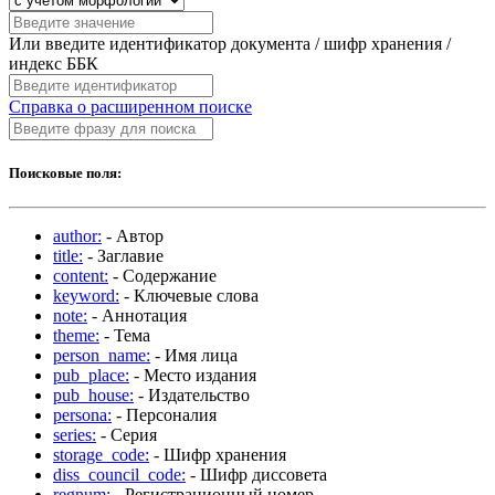
Или введите идентификатор документа / шифр хранения /
индекс ББК
Справка о расширенном поиске
Поисковые поля:
author:
- Автор
title:
- Заглавие
content:
- Содержание
keyword:
- Ключевые слова
note:
- Аннотация
theme:
- Тема
person_name:
- Имя лица
pub_place:
- Место издания
pub_house:
- Издательство
persona:
- Персоналия
series:
- Серия
storage_code:
- Шифр хранения
diss_council_code:
- Шифр диссовета
regnum:
- Регистрационный номер