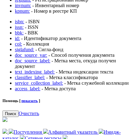
invnum:
- Инвентарный номер
kpnum:
- Номер в реестре КП
isbn:
- ISBN
issn:
- ISSN
bbk:
- BBK
id:
- Идентификатор документа
col:
- Коллекция
siglafund:
- Сигла-фонд
doc_source_var:
- Способ получения документа
doc_source_label:
- Метка места, откуда получен
документ
text_indexing_label:
- Метка индексации текста
classifier_label:
- Метка классификатора
service_collection_label:
- Метка служебной коллекции
access_label:
- Метка доступа
Помощь [
показать
]
Очистить
Поиск
Поступления
Алфавитный указатель
Имидж-
каталог
Сетевые ресурсы