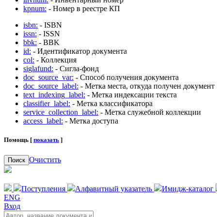
kpnum:
- Номер в реестре КП
isbn:
- ISBN
issn:
- ISSN
bbk:
- BBK
id:
- Идентификатор документа
col:
- Коллекция
siglafund:
- Сигла-фонд
doc_source_var:
- Способ получения документа
doc_source_label:
- Метка места, откуда получен документ
text_indexing_label:
- Метка индексации текста
classifier_label:
- Метка классификатора
service_collection_label:
- Метка служебной коллекции
access_label:
- Метка доступа
Помощь [
показать
]
Очистить
Поиск
Поступления
Алфавитный указатель
Имидж-каталог
ENG
Вход