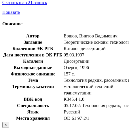
Скачать marc21-запись
Показать
Описание
Автор
Ершов, Виктор Вадимович
Заглавие
Теоретические основы технологии
Коллекции ЭК РГБ
Каталог диссертаций
Дата поступления в ЭК РГБ
05.03.1997
Каталоги
Диссертации
Выходные данные
Озерск, 1996
Физическое описание
157 с.
Тема
Технология редких, рассеянных
Термины-указатели
металлический технеций
трансмутации
BBK-код
К345.4-1,0
Специальность
05.17.02: Технология редких, р
Язык
Русский
Места хранения
OD 61 97-2/1
×