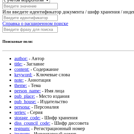
Или введите идентификатор документа / шифр хранения / инд
Справка о расширенном поиске
Поисковые поля:
author:
- Автор
title:
- Заглавие
content:
- Содержание
keyword:
- Ключевые слова
note:
- Аннотация
theme:
- Тема
person_name:
- Имя лица
pub_place:
- Место издания
pub_house:
- Издательство
persona:
- Персоналия
series:
- Серия
storage_code:
- Шифр хранения
diss_council_code:
- Шифр диссовета
regnum:
- Регистрационный номер
invnum:
- Инвентарный номер