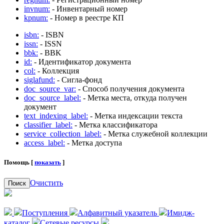
invnum:
- Инвентарный номер
kpnum:
- Номер в реестре КП
isbn:
- ISBN
issn:
- ISSN
bbk:
- BBK
id:
- Идентификатор документа
col:
- Коллекция
siglafund:
- Сигла-фонд
doc_source_var:
- Способ получения документа
doc_source_label:
- Метка места, откуда получен
документ
text_indexing_label:
- Метка индексации текста
classifier_label:
- Метка классификатора
service_collection_label:
- Метка служебной коллекции
access_label:
- Метка доступа
Помощь [
показать
]
Очистить
Поиск
Поступления
Алфавитный указатель
Имидж-
каталог
Сетевые ресурсы