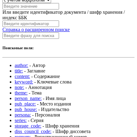
Или введите идентификатор документа / шифр хранения /
индекс ББК
Справка о расширенном поиске
Поисковые поля:
author:
- Автор
title:
- Заглавие
content:
- Содержание
keyword:
- Ключевые слова
note:
- Аннотация
theme:
- Тема
person_name:
- Имя лица
pub_place:
- Место издания
pub_house:
- Издательство
persona:
- Персоналия
series:
- Серия
storage_code:
- Шифр хранения
diss_council_code:
- Шифр диссовета
regnum:
- Регистрационный номер