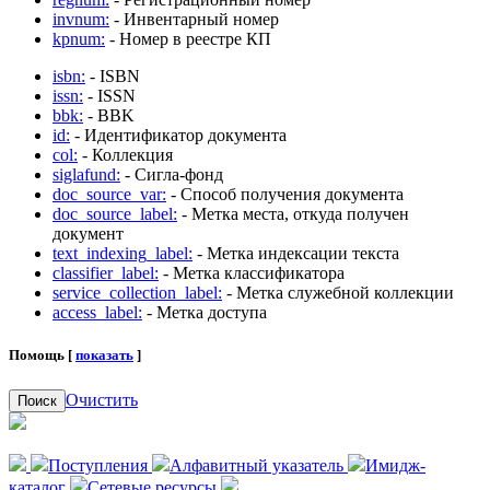
invnum:
- Инвентарный номер
kpnum:
- Номер в реестре КП
isbn:
- ISBN
issn:
- ISSN
bbk:
- BBK
id:
- Идентификатор документа
col:
- Коллекция
siglafund:
- Сигла-фонд
doc_source_var:
- Способ получения документа
doc_source_label:
- Метка места, откуда получен
документ
text_indexing_label:
- Метка индексации текста
classifier_label:
- Метка классификатора
service_collection_label:
- Метка служебной коллекции
access_label:
- Метка доступа
Помощь [
показать
]
Очистить
Поиск
Поступления
Алфавитный указатель
Имидж-
каталог
Сетевые ресурсы