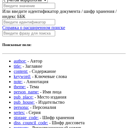
Или введите идентификатор документа / шифр хранения /
индекс ББК
Справка о расширенном поиске
Поисковые поля:
author:
- Автор
title:
- Заглавие
content:
- Содержание
keyword:
- Ключевые слова
note:
- Аннотация
theme:
- Тема
person_name:
- Имя лица
pub_place:
- Место издания
pub_house:
- Издательство
persona:
- Персоналия
series:
- Серия
storage_code:
- Шифр хранения
diss_council_code:
- Шифр диссовета
regnum:
- Регистрационный номер