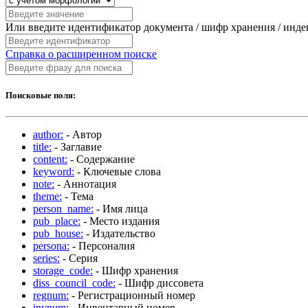
Или введите идентификатор документа / шифр хранения / инд
Справка о расширенном поиске
Поисковые поля:
author:
- Автор
title:
- Заглавие
content:
- Содержание
keyword:
- Ключевые слова
note:
- Аннотация
theme:
- Тема
person_name:
- Имя лица
pub_place:
- Место издания
pub_house:
- Издательство
persona:
- Персоналия
series:
- Серия
storage_code:
- Шифр хранения
diss_council_code:
- Шифр диссовета
regnum:
- Регистрационный номер
invnum:
- Инвентарный номер