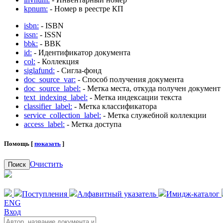
kpnum:
- Номер в реестре КП
isbn:
- ISBN
issn:
- ISSN
bbk:
- BBK
id:
- Идентификатор документа
col:
- Коллекция
siglafund:
- Сигла-фонд
doc_source_var:
- Способ получения документа
doc_source_label:
- Метка места, откуда получен документ
text_indexing_label:
- Метка индексации текста
classifier_label:
- Метка классификатора
service_collection_label:
- Метка служебной коллекции
access_label:
- Метка доступа
Помощь [
показать
]
Очистить
Поиск
Поступления
Алфавитный указатель
Имидж-каталог
ENG
Вход