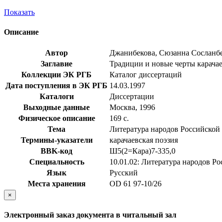
Показать
Описание
Автор
Джанибекова, Сюзанна Сосланб
Заглавие
Традиции и новые черты карачаев
Коллекции ЭК РГБ
Каталог диссертаций
Дата поступления в ЭК РГБ
14.03.1997
Каталоги
Диссертации
Выходные данные
Москва, 1996
Физическое описание
169 с.
Тема
Литература народов Российской
Термины-указатели
карачаевская поэзия
BBK-код
Ш5(2=Кара)7-335,0
Специальность
10.01.02: Литература народов Р
Язык
Русский
Места хранения
OD 61 97-10/26
×
Электронный заказ документа в читальный зал