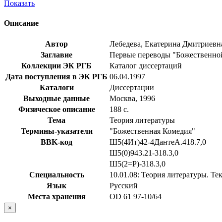
Показать
Описание
Автор
Лебедева, Екатерина Дмитриевн
Заглавие
Первые переводы "Божественной 
Коллекции ЭК РГБ
Каталог диссертаций
Дата поступления в ЭК РГБ
06.04.1997
Каталоги
Диссертации
Выходные данные
Москва, 1996
Физическое описание
188 с.
Тема
Теория литературы
Термины-указатели
"Божественная Комедия"
BBK-код
Ш5(4Ит)42-4ДантеА.418.7,0
Ш5(0)943.21-318.3,0
Ш5(2=Р)-318.3,0
Специальность
10.01.08: Теория литературы. Те
Язык
Русский
Места хранения
OD 61 97-10/64
×