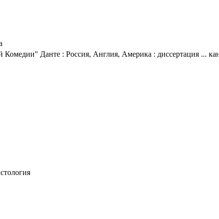
а
Комедии" Данте : Россия, Англия, Америка : диссертация ... кан
кстология