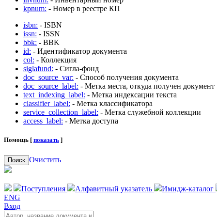
kpnum:
- Номер в реестре КП
isbn:
- ISBN
issn:
- ISSN
bbk:
- BBK
id:
- Идентификатор документа
col:
- Коллекция
siglafund:
- Сигла-фонд
doc_source_var:
- Способ получения документа
doc_source_label:
- Метка места, откуда получен документ
text_indexing_label:
- Метка индексации текста
classifier_label:
- Метка классификатора
service_collection_label:
- Метка служебной коллекции
access_label:
- Метка доступа
Помощь [
показать
]
Очистить
Поиск
Поступления
Алфавитный указатель
Имидж-каталог
ENG
Вход