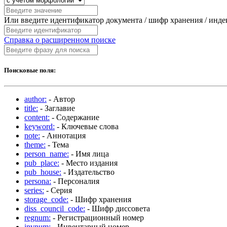
Или введите идентификатор документа / шифр хранения / инд
Справка о расширенном поиске
Поисковые поля:
author:
- Автор
title:
- Заглавие
content:
- Содержание
keyword:
- Ключевые слова
note:
- Аннотация
theme:
- Тема
person_name:
- Имя лица
pub_place:
- Место издания
pub_house:
- Издательство
persona:
- Персоналия
series:
- Серия
storage_code:
- Шифр хранения
diss_council_code:
- Шифр диссовета
regnum:
- Регистрационный номер
invnum:
- Инвентарный номер